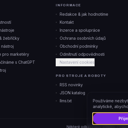
INFORMACE
Redakce & jak hodnotíme
tností
Kontakt
ástroje
Inzerce a spolupráce
& žebříčky
Ochrana osobních údajů
i nástroj
Obchodní podmínky
je pro marketéry
Odmítnutí odpovědnosti
ačínáme s ChatGPT
Nastavení cookies
troj
PRO STROJE A ROBOTY
RSS novinky
JSON katalog
Používáme nezbyt
llms.txt
analytické, abych
Přij
Některé odkazy jsou affiliate. Podpo