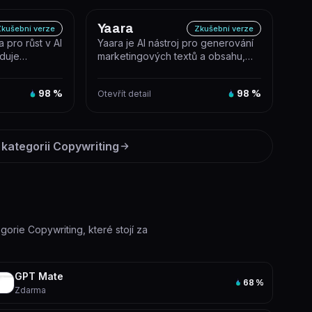
Yaara
kušební verze
Zkušební verze
a pro růst v AI
Yaara je AI nástroj pro generování
eduje
marketingových textů a obsahu,
nástroj...
který pomáhá tvořit reklamy, e...
98
%
Otevřít detail
98
%
 kategorii
Copywriting
egorie Copywriting, které stojí za
GPT Mate
68
%
Zdarma