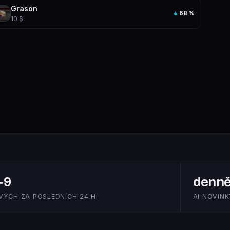
Grason
68
%
10 $
+9
denn
VÝCH ZA POSLEDNÍCH 24 H
AI NOVINK