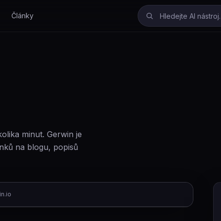
Články
lika minut. Gerwin je
nků na blogu, popisů
n.io