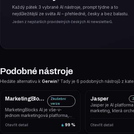
Každý pátek 3 vybrané AI nástroje, prompt týdne a to
nejdůležitější ze světa AI – přehledně, česky a bez balastu.
Jeden z nejstarších pravidelných českých AI newsletterů.
Podobné nástroje
Hledáte alternativu k
Gerwin
? Tady je
6
podobných nástrojů z kate
MarketingBlocks AI
Jasper
Zkušební
Z
verze
Jasper je AI platforma
MarketingBlocks AI je vše-v-
marketing, která orch
jednom marketingová platforma,
inteligentní agenty k 
která automatizuje tvorbu, design a
end-t...
Otevřít detail
99
%
Otevřít detail
p...