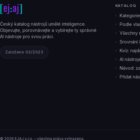
KATALOG
Kategorie
Český katalog nástrojů umělé inteligence.
Podle vlas
Objevujte, porovnávejte a vybírejte ty správné
Všechny n
AI nástroje pro svou práci.
Srovnání 
Kvíz: najd
Založeno 03/2023
AI nástro
Návod: z
Přidat nás
©
2026
EJAJ s.r.o. – všechna práva vyhrazena.