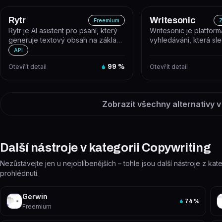
Rytr
Writesonic
Freemium
Z
Rytr je AI asistent pro psaní, který
Writesonic je platform
generuje textový obsah na základě
vyhledávání, která sl
vybraných šablon a uživat...
viditelnost značky v AI 
API
Otevřít detail
99
%
Otevřít detail
Zobrazit všechny alternativy v
Další nástroje v kategorii Copywriting
Nezůstávejte jen u nejoblíbenějších – tohle jsou další nástroje z kat
prohlédnutí.
Gerwin
74
%
Freemium