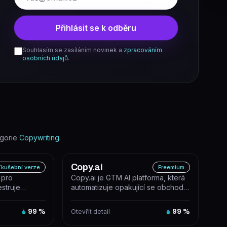
Přihlásit se k odběru
Souhlasím se zasíláním novinek a
zpracováním
osobních údajů
.
gorie
Copywriting
.
Copy.ai
kušební verze
Freemium
 pro
Copy.ai je GTM AI platforma, která
estruje
automatizuje opakující se obchodní
automatizaci
a marketingové úkoly pomoc...
99
%
Otevřít detail
99
%