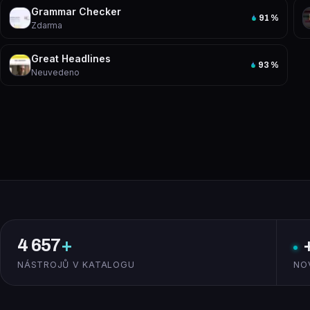
Grammar Checker
91
%
Zdarma
Great Headlines
93
%
Neuvedeno
4 657
+
NÁSTROJŮ V KATALOGU
NO