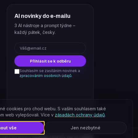
AI novinky do e-mailu
3 AI nástroje a prompt týdne –
každý pátek, česky.
E-mail
Přihlásit se k odběru
Souhlasím se zasíláním novinek a
zpracováním osobních údajů
.
né cookies pro chod webu. S vaším souhlasem také
om web vylepšovali. Více v
zásadách ochrany údajů
.
mout vše
Jen nezbytné
rujete tím provoz katalogu, cena pro vás se nemění.