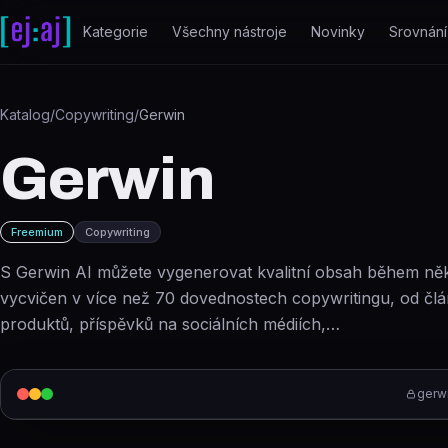
Přeskočit na obsah
Kategorie
Všechny nástroje
Novinky
Srovnání
Katalog
/
Copywriting
/
Gerwin
Gerwin
Freemium
Copywriting
S Gerwin AI můžete vygenerovat kvalitní obsah během něko
vycvičen v více než 70 dovednostech copywritingu, od člá
produktů, příspěvků na sociálních médiích,…
gerwi