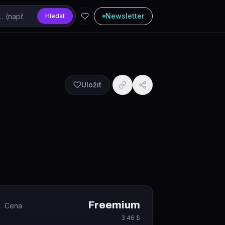
Newsletter
Hledat
Uložit
Freemium
Cena
3.46 $