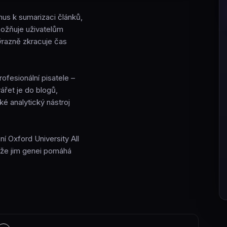
tmus k sumarizaci článků,
možňuje uživatelům
ýrazně zkracuje čas
ofesionální pisatele –
ářet je do blogů,
é analytický nástroj
í Oxford University All
, že jim genei pomáhá