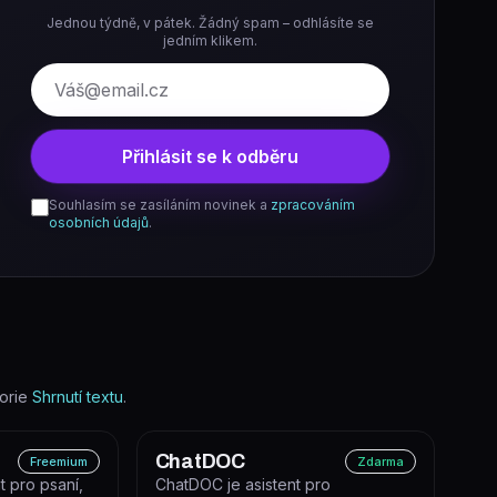
Jednou týdně, v pátek. Žádný spam – odhlásíte se
jedním klikem.
E-mail
Přihlásit se k odběru
Souhlasím se zasíláním novinek a
zpracováním
osobních údajů
.
orie
Shrnutí textu
.
ChatDOC
Freemium
Zdarma
t pro psaní,
ChatDOC je asistent pro