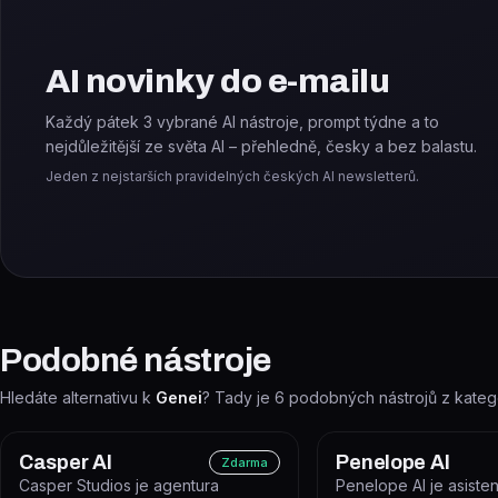
AI novinky do e-mailu
Každý pátek 3 vybrané AI nástroje, prompt týdne a to
nejdůležitější ze světa AI – přehledně, česky a bez balastu.
Jeden z nejstarších pravidelných českých AI newsletterů.
Podobné nástroje
Hledáte alternativu k
Genei
? Tady je
6
podobných nástrojů z kateg
Casper AI
Penelope AI
Zdarma
Casper Studios je agentura
Penelope AI je asisten