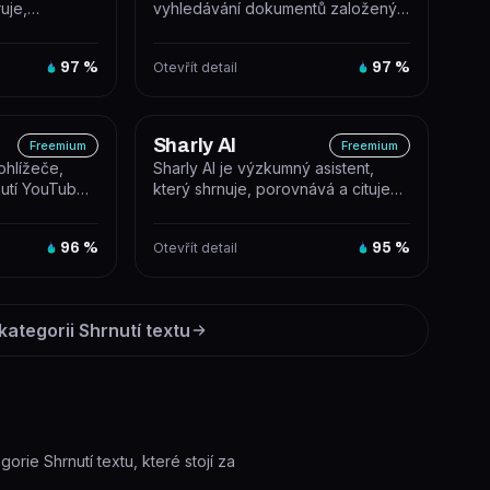
uje,
vyhledávání dokumentů založený
 a shrnuje
na ChatGPT, který můžete použít k
chatová...
97
%
Otevřít detail
97
%
Sharly AI
Freemium
Freemium
rohlížeče,
Sharly AI je výzkumný asistent,
nutí YouTube
který shrnuje, porovnává a cituje
vé my...
dokumenty s odkazem na zdroje.
96
%
Otevřít detail
95
%
 kategorii
Shrnutí textu
gorie Shrnutí textu, které stojí za