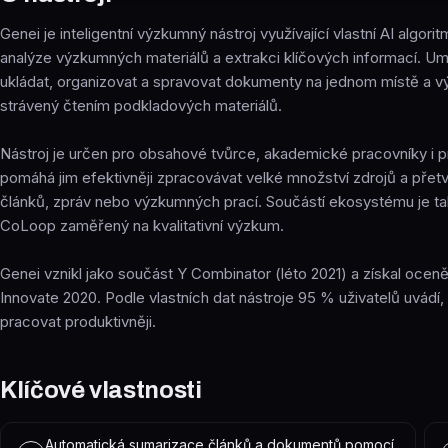
Genei je inteligentní výzkumný nástroj využívající vlastní AI algori
analýze výzkumných materiálů a extrakci klíčových informací. U
ukládat, organizovat a spravovat dokumenty na jednom místě a v
strávený čtením podkladových materiálů.
Nástroj je určen pro obsahové tvůrce, akademické pracovníky i pr
pomáhá jim efektivněji zpracovávat velké množství zdrojů a přetv
článků, zpráv nebo výzkumných prací. Součástí ekosystému je tak
CoLoop zaměřený na kvalitativní výzkum.
Genei vznikl jako součást Y Combinator (léto 2021) a získal oceněn
Innovate 2020. Podle vlastních dat nástroje 95 % uživatelů uvádí
pracovat produktivněji.
Klíčové vlastnosti
Automatická sumarizace článků a dokumentů pomocí