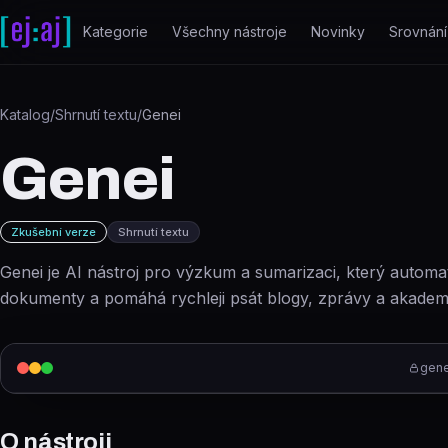
Přeskočit na obsah
Kategorie
Všechny nástroje
Novinky
Srovnání
Katalog
/
Shrnutí textu
/
Genei
Genei
Zkušební verze
Shrnutí textu
Genei je AI nástroj pro výzkum a sumarizaci, který automa
dokumenty a pomáhá rychleji psát blogy, zprávy a akademi
gene
O nástroji