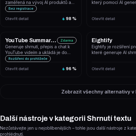
zaměřená na vývoj AI produktů a
který pomocí AI gener
řešení na míru, specializující se na...
přepisuje, parafrázuje
Bez registrace
te...
Otevřít detail
98
%
Otevřít detail
YouTube Summarized
Eightify
Zdarma
Generuje shrnutí, přepis a chat k
Eightify je rozšíření p
YouTube videím a ukládá je do
které generuje AI shr
osobní knihovny.
videí a extrahuje klíčo
Rozšíření do prohlížeče
Otevřít detail
96
%
Otevřít detail
Zobrazit všechny alternativy v
Další nástroje v kategorii Shrnutí textu
Nezůstávejte jen u nejoblíbenějších – tohle jsou další nástroje z kate
prohlédnutí.