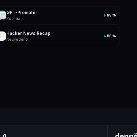
GPT-Prompter
68
%
Zdarma
Hacker News Recap
58
%
Neuvedeno
+4
denn