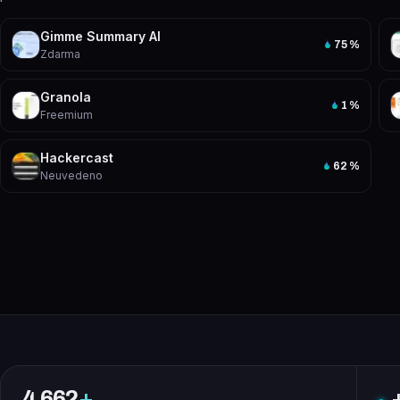
Gimme Summary AI
75
%
Zdarma
Granola
1
%
Freemium
Hackercast
62
%
Neuvedeno
4 662
+