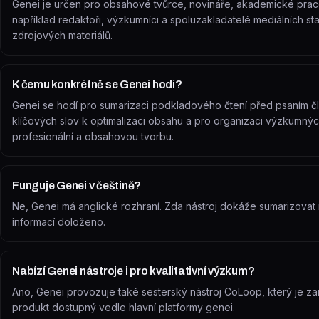
Genei je určen pro obsahové tvůrce, novináře, akademické pracovn
například redaktoři, výzkumníci a spoluzakladatelé mediálních sta
zdrojových materiálů.
K čemu konkrétně se Genei hodí?
Genei se hodí pro sumarizaci podkladového čtení před psaním č
klíčových slov k optimalizaci obsahu a pro organizaci výzkumný
profesionální a obsahovou tvorbu.
Funguje Genei v češtině?
Ne, Genei má anglické rozhraní. Zda nástroj dokáže sumarizovat
informací doloženo.
Nabízí Genei nástroje i pro kvalitativní výzkum?
Ano, Genei provozuje také sesterský nástroj CoLoop, který je za
produkt dostupný vedle hlavní platformy genei.