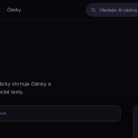
Články
ticky shrnuje články a
cké texty.
i.io