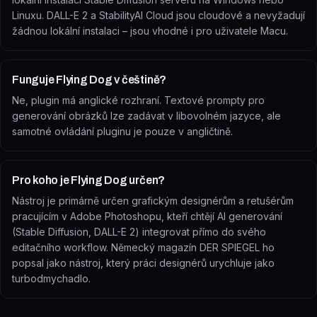
Linuxu. DALL-E 2 a StabilityAI Cloud jsou cloudové a nevyžadují
žádnou lokální instalaci – jsou vhodné i pro uživatele Macu.
Funguje Flying Dog v češtině?
Ne, plugin má anglické rozhraní. Textové prompty pro
generování obrázků lze zadávat v libovolném jazyce, ale
samotné ovládání pluginu je pouze v angličtině.
Pro koho je Flying Dog určen?
Nástroj je primárně určen grafickým designérům a retušérům
pracujícím v Adobe Photoshopu, kteří chtějí AI generování
(Stable Diffusion, DALL-E 2) integrovat přímo do svého
editačního workflow. Německý magazín DER SPIEGEL ho
popsal jako nástroj, který práci designérů urychluje jako
turbodmychadlo.