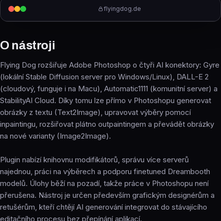
flyingdog.de
O nástroji
Flying Dog rozšiřuje Adobe Photoshop o čtyři AI konektory: Gyre
(lokální Stable Diffusion server pro Windows/Linux), DALL-E 2
(cloudový, funguje i na Macu), Automatic1111 (komunitní server) a
StabilityAI Cloud. Díky tomu lze přímo v Photoshopu generovat
obrázky z textu (Text2Image), upravovat výběry pomocí
inpaintingu, rozšiřovat plátno outpaintingem a převádět obrázky
na nové varianty (Image2Image).
Plugin nabízí knihovnu modifikátorů, správu více serverů
najednou, práci na výběrech a podporu finetuned Dreambooth
modelů. Úlohy běží na pozadí, takže práce v Photoshopu není
přerušena. Nástroj je určen především grafickým designérům a
retušérům, kteří chtějí AI generování integrovat do stávajícího
editačního procesu bez přepínání aplikací.