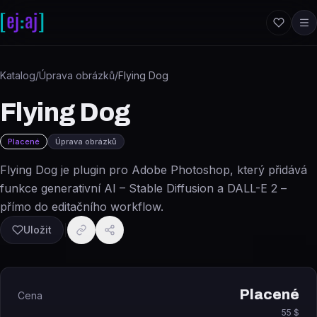
Přeskočit na obsah
Katalog
/
Úprava obrázků
/
Flying Dog
Flying Dog
Placené
Úprava obrázků
Flying Dog je plugin pro Adobe Photoshop, který přidává
funkce generativní AI – Stable Diffusion a DALL-E 2 –
přímo do editačního workflow.
Uložit
Placené
Cena
55 $