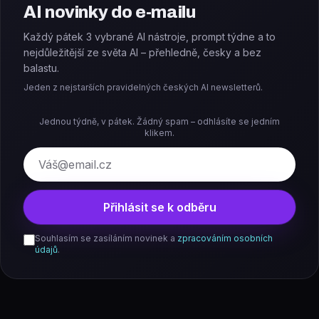
AI novinky do e-mailu
Každý pátek 3 vybrané AI nástroje, prompt týdne a to
nejdůležitější ze světa AI – přehledně, česky a bez
balastu.
Jeden z nejstarších pravidelných českých AI newsletterů.
Jednou týdně, v pátek. Žádný spam – odhlásíte se jedním
klikem.
E-mail
Přihlásit se k odběru
Souhlasím se zasíláním novinek a
zpracováním osobních
údajů
.