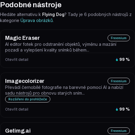
Podobné nástroje
Hledáte alternativu k
Flying Dog
? Tady je
6
podobných nástrojů z
kategorie
Úprava obrázků
.
Magic Eraser
Freemium
AI editor fotek pro odstranění objektů, výměnu a mazání
pozadí a vylepšení kvality snímků během...
Otevřít detail
99
%
Imagecolorizer
Freemium
Převádí černobílé fotografie na barevné pomocí AI a nabízí
sadu nástrojů pro obnovu starých sním...
Rozšíření do prohlížeče
Otevřít detail
99
%
Getimg.ai
Freemium