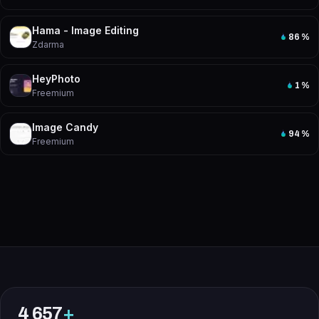
Hama - Image Editing
86
%
Zdarma
HeyPhoto
1
%
Freemium
Image Candy
94
%
Freemium
4 657
+