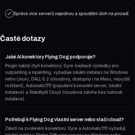
Správa více serverů najednou a spouštění úloh na pozadí
Časté dotazy
Jaké AI konektory Flying Dog podporuje?
Plugin nabízí čtyři konektory: Gyre (nejlepší výsledky pro
outpainting a inpainting, vyžaduje lokální instalaci na Windows
nebo Linux), DALL-E 2 (cloudový, dostupný i na Macu, nejvyšší
rozlišení), Automatic1111 (populární komunitní server, lokální
instalace) a StabilityAI Cloud (cloudová záloha bez nutnosti
instalace).
Potřebuji k Flying Dog vlastní server nebo stačí cloud?
Záleží na zvoleném konektoru. Gyre a Automatic1111 vyžadují
lokální instalaci Stable Diffusion serveru na Windows nebo