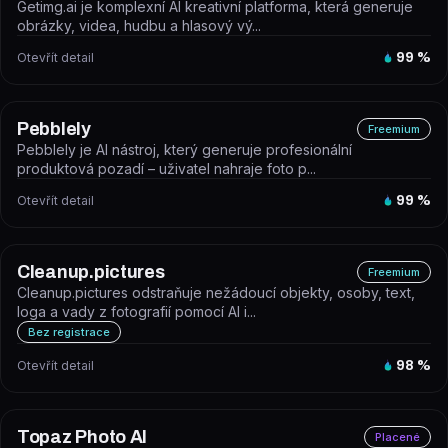
Getimg.ai je komplexní AI kreativní platforma, která generuje
obrázky, videa, hudbu a hlasový vý...
Otevřít detail
99
%
Pebblely
Freemium
Pebblely je AI nástroj, který generuje profesionální
produktová pozadí – uživatel nahraje foto p...
Otevřít detail
99
%
Cleanup.pictures
Freemium
Cleanup.pictures odstraňuje nežádoucí objekty, osoby, text,
loga a vady z fotografií pomocí AI i...
Bez registrace
Otevřít detail
98
%
Topaz Photo AI
Placené