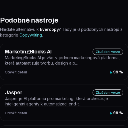
Podobné nástroje
Hledáte alternativu k
Evercopy
? Tady je
6
podobných nástrojů z
kategorie
Copywriting
.
MarketingBlocks AI
Zkušební verze
MarketingBlocks AI je vše-v-jednom marketingová platforma,
která automatizuje tvorbu, design a p...
Otevřít detail
99
%
Jasper
Zkušební verze
Jasper je AI platforma pro marketing, která orchestruje
inteligentní agenty k automatizaci end-t...
Otevřít detail
99
%