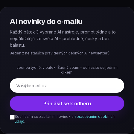
AI novinky do e-mailu
Každý pátek 3 vybrané AI nástroje, prompt týdne a to
nejdůležitější ze světa AI – přehledně, česky a bez
balastu.
Jeden z nejstarších pravidelných českých AI newsletterů.
Jednou týdně, v pátek. Žádný spam – odhlásíte se jedním
klikem.
E-mail
Přihlásit se k odběru
Souhlasím se zasíláním novinek a
zpracováním osobních
údajů
.