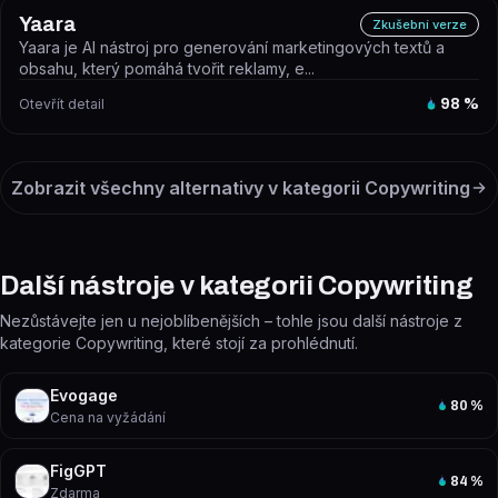
Yaara
Zkušební verze
Yaara je AI nástroj pro generování marketingových textů a
obsahu, který pomáhá tvořit reklamy, e...
Otevřít detail
98
%
Zobrazit všechny alternativy v kategorii
Copywriting
Další nástroje v kategorii Copywriting
Nezůstávejte jen u nejoblíbenějších – tohle jsou další nástroje z
kategorie Copywriting, které stojí za prohlédnutí.
Evogage
80
%
Cena na vyžádání
FigGPT
84
%
Zdarma