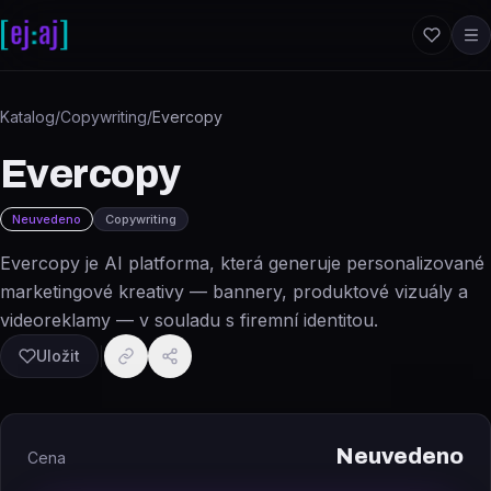
Přeskočit na obsah
Katalog
/
Copywriting
/
Evercopy
Evercopy
Neuvedeno
Copywriting
Evercopy je AI platforma, která generuje personalizované
marketingové kreativy — bannery, produktové vizuály a
videoreklamy — v souladu s firemní identitou.
Uložit
Neuvedeno
Cena