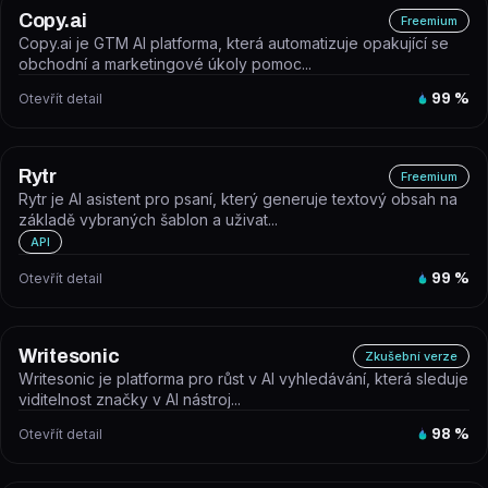
Copy.ai
Freemium
Copy.ai je GTM AI platforma, která automatizuje opakující se
obchodní a marketingové úkoly pomoc...
Otevřít detail
99
%
Rytr
Freemium
Rytr je AI asistent pro psaní, který generuje textový obsah na
základě vybraných šablon a uživat...
API
Otevřít detail
99
%
Writesonic
Zkušební verze
Writesonic je platforma pro růst v AI vyhledávání, která sleduje
viditelnost značky v AI nástroj...
Otevřít detail
98
%