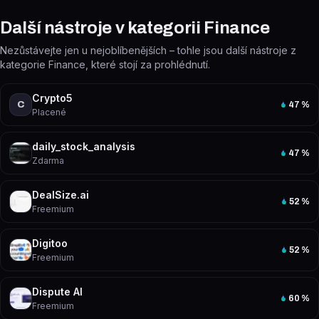
Další nástroje v kategorii Finance
Nezůstávejte jen u nejoblíbenějších – tohle jsou další nástroje z
kategorie Finance, které stojí za prohlédnutí.
Crypto5
C
47
%
Placené
daily_stock_analysis
47
%
Zdarma
DealSize.ai
52
%
Freemium
Digitoo
52
%
Freemium
Dispute AI
60
%
Freemium