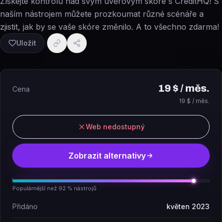
Získejte kontrolu nad svým úvěrovým skóre s CreditHQ! S
naším nástrojem můžete prozkoumat různé scénáře a
zjistit, jak by se vaše skóre změnilo. A to všechno zdarma!
Uložit
19 $ / měs.
Cena
19 $ / měs.
Web nedostupný
Zobrazit alternativy
Populárnější než 92 % nástrojů
Přidáno
květen 2023