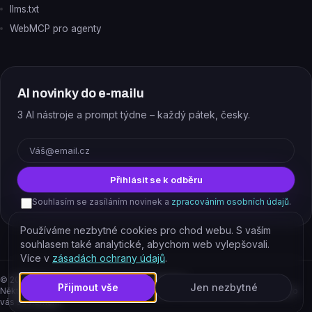
llms.txt
WebMCP pro agenty
AI novinky do e-mailu
3 AI nástroje a prompt týdne – každý pátek, česky.
E-mail
Přihlásit se k odběru
Souhlasím se zasíláním novinek a
zpracováním osobních údajů
.
Používáme nezbytné cookies pro chod webu. S vaším
souhlasem také analytické, abychom web vylepšovali.
Více v
zásadách ochrany údajů
.
©
2026
EJAJ s.r.o. – všechna práva vyhrazena.
Přijmout vše
Jen nezbytné
Některé odkazy jsou affiliate. Podporujete tím provoz katalogu, cena pro
vás se nemění.