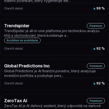
malého podnikání, který vygeneruje we...
Otevřít detail
99
%
Trendspider
Freemium
TrendSpider je all-in-one platforma pro technickou analýzu
trhů a obchodování, která kombinuje a...
Rozšíření do prohlížeče
Otevřít detail
92
%
Global Predictions Inc
Freemium
Global Predictions je AI finanční poradce, který analyzuje
investiční portfolia a poskytuje pers...
Otevřít detail
92
%
ZeroTax Al
Freemium
ZeroTax AI je AI daňový asistent, který odpovídá na daňové