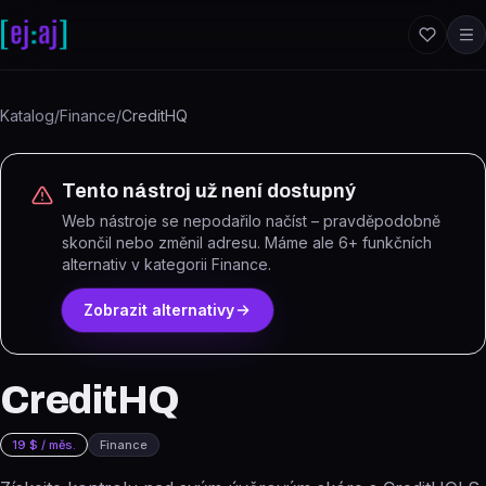
Přeskočit na obsah
Katalog
/
Finance
/
CreditHQ
Tento nástroj už není dostupný
Web nástroje se nepodařilo načíst – pravděpodobně
skončil nebo změnil adresu.
Máme ale
6
+ funkčních
alternativ
v kategorii Finance
.
Zobrazit alternativy
CreditHQ
19 $ / měs.
Finance