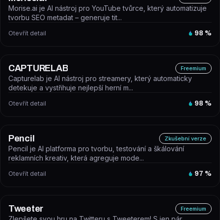
Morise.ai je AI nástroj pro YouTube tvůrce, který automatizuje
tvorbu SEO metadat – generuje tit...
Otevřít detail
98
%
CAPTURELAB
Freemium
Capturelab je AI nástroj pro streamery, který automaticky
detekuje a vystřihuje nejlepší herní m...
Otevřít detail
98
%
Pencil
Zkušební verze
Pencil je AI platforma pro tvorbu, testování a škálování
reklamních kreativ, která agreguje mode...
Otevřít detail
97
%
Tweeter
Freemium
Zlepšete svou hru na Twitteru s Tweeterem! S jen pár