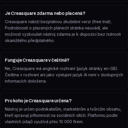
Je Creasquare zdarma nebo placená?
Creasquare nabízí bezplatnou zkušební verzi (free trial).
Podrobnosti o placených plánech stránka neuvádí, ale
možnost vyzkoušet nástroj zdarma je k dispozici bez nutnosti
okamžitého předplatného.
Funguje Creasquare v češtině?
Ne, Creasquare má anglické rozhraní (jazyk stránky en-GB).
Čeština v rozhraní ani jako výstupní jazyk AI není v dostupných
informacích doložena.
Pro koho je Creasquare určena?
Nástroj je určen podnikatelům, marketérům a tvůrcům obsahu,
kteří spravují přítomnost na sociálních sítích. Platformu podle
vlastních údajů využívá přes 10 000 firem.