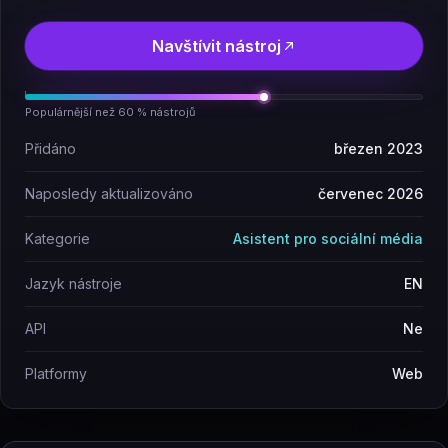
Navštívit nástroj
Populárnější než 60 % nástrojů
Přidáno
březen 2023
Naposledy aktualizováno
červenec 2026
Kategorie
Asistent pro sociální média
Jazyk nástroje
EN
API
Ne
Platformy
Web