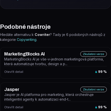
Podobné nástroje
Hledáte alternativu k
Cowriter
? Tady je
6
podobných nástrojů z
kategorie
Copywriting
.
MarketingBlocks AI
Zkušební verze
MarketingBlocks AI je vše-v-jednom marketingová platforma,
která automatizuje tvorbu, design a p...
Otevřít detail
99
%
Jasper
Zkušební verze
Jasper je AI platforma pro marketing, která orchestruje
inteligentní agenty k automatizaci end-t...
Otevřít detail
99
%