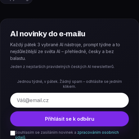
AI novinky do e-mailu
Každý pátek 3 vybrané AI nástroje, prompt týdne a to
nejdůležitější ze světa AI – přehledně, česky a bez
balastu.
Jeden z nejstarších pravidelných českých AI newsletterů.
Jednou týdně, v pátek. Žádný spam – odhlásíte se jedním
klikem.
E-mail
Přihlásit se k odběru
Souhlasím se zasíláním novinek a
zpracováním osobních
údajů
.