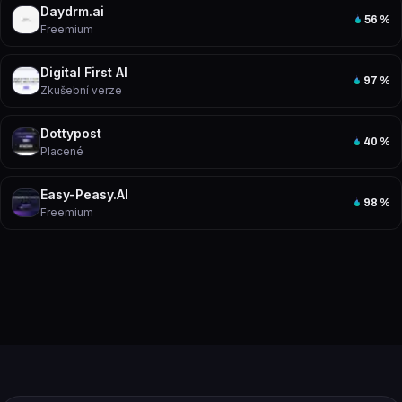
Daydrm.ai
56
%
Freemium
Digital First AI
97
%
Zkušební verze
Dottypost
40
%
Placené
Easy-Peasy.AI
98
%
Freemium