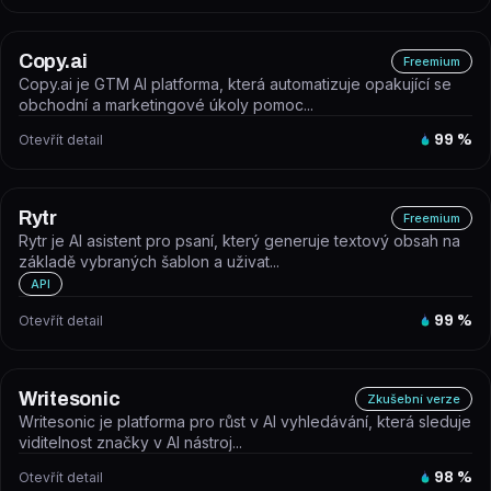
Copy.ai
Freemium
Copy.ai je GTM AI platforma, která automatizuje opakující se
obchodní a marketingové úkoly pomoc...
Otevřít detail
99
%
Rytr
Freemium
Rytr je AI asistent pro psaní, který generuje textový obsah na
základě vybraných šablon a uživat...
API
Otevřít detail
99
%
Writesonic
Zkušební verze
Writesonic je platforma pro růst v AI vyhledávání, která sleduje
viditelnost značky v AI nástroj...
Otevřít detail
98
%