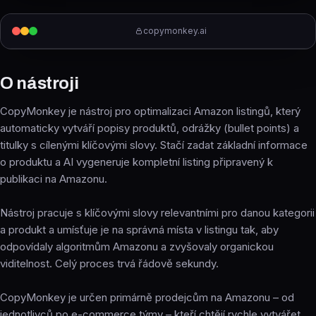
copymonkey.ai
O nástroji
CopyMonkey je nástroj pro optimalizaci Amazon listingů, který
automaticky vytváří popisy produktů, odrážky (bullet points) a
titulky s cílenými klíčovými slovy. Stačí zadat základní informace
o produktu a AI vygeneruje kompletní listing připravený k
publikaci na Amazonu.
Nástroj pracuje s klíčovými slovy relevantními pro danou kategorii
a produkt a umísťuje je na správná místa v listingu tak, aby
odpovídaly algoritmům Amazonu a zvyšovaly organickou
viditelnost. Celý proces trvá řádově sekundy.
CopyMonkey je určen primárně prodejcům na Amazonu – od
jednotlivců po e-commerce týmy – kteří chtějí rychle vytvářet