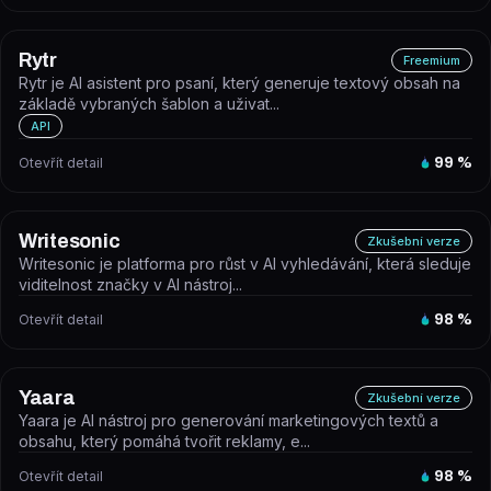
Rytr
Freemium
Rytr je AI asistent pro psaní, který generuje textový obsah na
základě vybraných šablon a uživat...
API
Otevřít detail
99
%
Writesonic
Zkušební verze
Writesonic je platforma pro růst v AI vyhledávání, která sleduje
viditelnost značky v AI nástroj...
Otevřít detail
98
%
Yaara
Zkušební verze
Yaara je AI nástroj pro generování marketingových textů a
obsahu, který pomáhá tvořit reklamy, e...
Otevřít detail
98
%