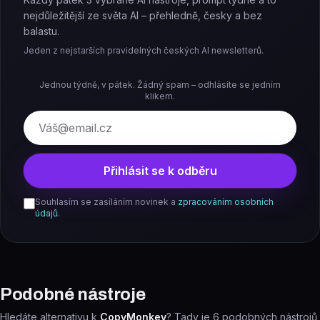
nejdůležitější ze světa AI – přehledně, česky a bez
balastu.
Jeden z nejstarších pravidelných českých AI newsletterů.
Jednou týdně, v pátek. Žádný spam – odhlásíte se jedním
klikem.
E-mail
Přihlásit se k odběru
Souhlasím se zasíláním novinek a
zpracováním osobních
údajů
.
Podobné nástroje
Hledáte alternativu k
CopyMonkey
? Tady je
6
podobných nástrojů