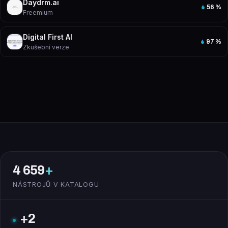
Daydrm.ai
56
%
Freemium
Digital First AI
97
%
Zkušební verze
4 659
+
NÁSTROJŮ V KATALOGU
+2