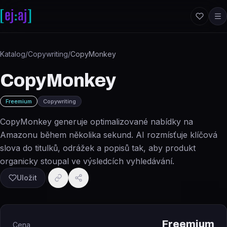
Přeskočit na obsah
Katalog
/
Copywriting
/
CopyMonkey
CopyMonkey
Freemium
Copywriting
CopyMonkey generuje optimalizované nabídky na
Amazonu během několika sekund. AI rozmísťuje klíčová
slova do titulků, odrážek a popisů tak, aby produkt
organicky stoupal ve výsledcích vyhledávání.
Uložit
Freemium
Cena