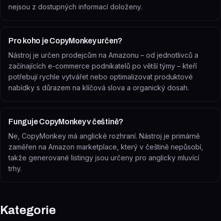
nejsou z dostupných informací doloženy.
Pro koho je CopyMonkey určen?
Nástroj je určen prodejcům na Amazonu – od jednotlivců a
začínajících e-commerce podnikatelů po větší týmy – kteří
potřebují rychle vytvářet nebo optimalizovat produktové
nabídky s důrazem na klíčová slova a organický dosah.
Funguje CopyMonkey v češtině?
Ne, CopyMonkey má anglické rozhraní. Nástroj je primárně
zaměřen na Amazon marketplace, který v češtině nepůsobí,
takže generované listingy jsou určeny pro anglicky mluvící
trhy.
Kategorie