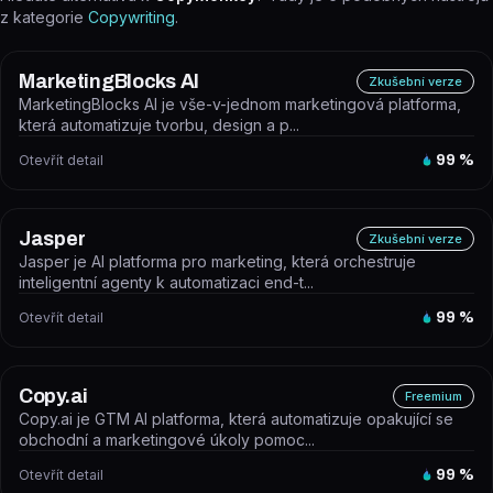
z kategorie
Copywriting
.
MarketingBlocks AI
Zkušební verze
MarketingBlocks AI je vše-v-jednom marketingová platforma,
která automatizuje tvorbu, design a p...
Otevřít detail
99
%
Jasper
Zkušební verze
Jasper je AI platforma pro marketing, která orchestruje
inteligentní agenty k automatizaci end-t...
Otevřít detail
99
%
Copy.ai
Freemium
Copy.ai je GTM AI platforma, která automatizuje opakující se
obchodní a marketingové úkoly pomoc...
Otevřít detail
99
%