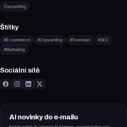
Copywriting
Štítky
#
E-commerce
#
Copywriting
#
Freemium
#
SEO
#
Marketing
Sociální sítě
AI novinky do e-mailu
Každý pátek 3 vybrané AI nástroje, prompt týdne a to