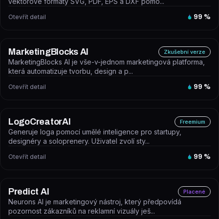
vektorové formáty SVG, PDF, EPS a DXF pomo...
Otevřít detail
99
%
MarketingBlocks AI
Zkušební verze
MarketingBlocks AI je vše-v-jednom marketingová platforma,
která automatizuje tvorbu, design a p...
Otevřít detail
99
%
LogoCreatorAI
Freemium
Generuje loga pomocí umělé inteligence pro startupy,
designéry a soloprenery. Uživatel zvolí sty...
Otevřít detail
99
%
Predict AI
Placené
Neurons AI je marketingový nástroj, který předpovídá
pozornost zákazníků na reklamní vizuály ješ...