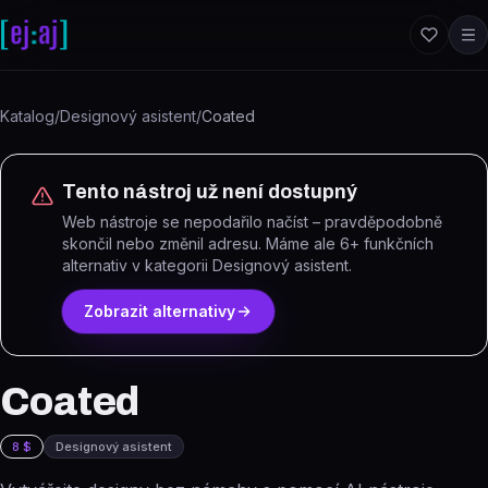
Přeskočit na obsah
Katalog
/
Designový asistent
/
Coated
Tento nástroj už není dostupný
Web nástroje se nepodařilo načíst – pravděpodobně
skončil nebo změnil adresu.
Máme ale
6
+ funkčních
alternativ
v kategorii Designový asistent
.
Zobrazit alternativy
Coated
8 $
Designový asistent