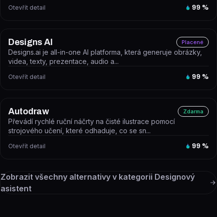
Otevřít detail
99
%
Designs AI
Placené
Designs.ai je all-in-one AI platforma, která generuje obrázky,
videa, texty, prezentace, audio a...
Otevřít detail
99
%
Autodraw
Zdarma
Převádí rychlé ruční náčrty na čisté ilustrace pomocí
strojového učení, které odhaduje, co se sn...
Otevřít detail
99
%
Zobrazit všechny alternativy v kategorii
Designový
asistent