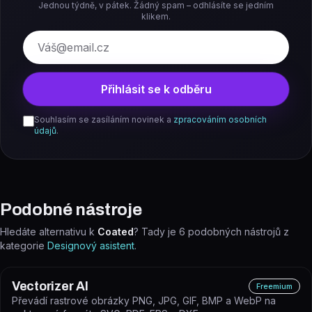
Jednou týdně, v pátek. Žádný spam – odhlásíte se jedním
klikem.
E-mail
Přihlásit se k odběru
Souhlasím se zasíláním novinek a
zpracováním osobních
údajů
.
Podobné nástroje
Hledáte alternativu k
Coated
? Tady je
6
podobných nástrojů z
kategorie
Designový asistent
.
Vectorizer AI
Freemium
Převádí rastrové obrázky PNG, JPG, GIF, BMP a WebP na