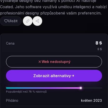
Vytvářejte designy bez námahy s pomocí AI nástroje
Coated. Jeho software využívá umělou inteligenci a nabízí
profesionální designy přizpůsobené vašim preferencím.
Uložit
8 $
Cena
8 $
Web nedostupný
Zobrazit alternativy
Populárnější než 78 % nástrojů
Přidáno
květen 2023