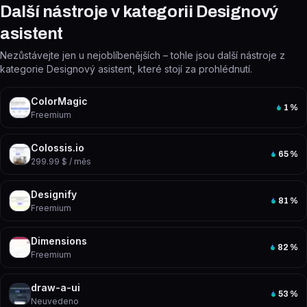
Další nástroje v kategorii Designový
asistent
Nezůstávejte jen u nejoblíbenějších – tohle jsou další nástroje z
kategorie Designový asistent, které stojí za prohlédnutí.
ColorMagic
1
%
Freemium
Colossis.io
65
%
299.99 $ / měs
Designify
81
%
Freemium
Dimensions
82
%
Freemium
draw-a-ui
53
%
Neuvedeno