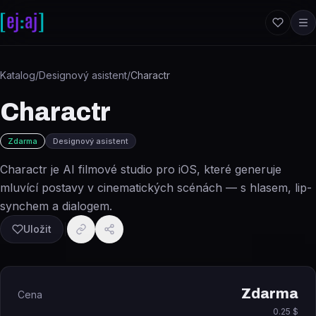
Přeskočit na obsah
Katalog
/
Designový asistent
/
Charactr
Charactr
Zdarma
Designový asistent
Charactr je AI filmové studio pro iOS, které generuje
mluvící postavy v cinematických scénách — s hlasem, lip-
synchem a dialogem.
Uložit
Zdarma
Cena
0.25 $