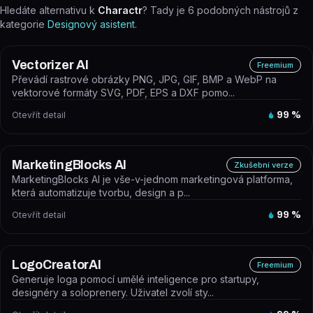
Hledáte alternativu k
Charactr
? Tady je
6
podobných nástrojů z
kategorie
Designový asistent
.
Vectorizer AI
Freemium
Převádí rastrové obrázky PNG, JPG, GIF, BMP a WebP na
vektorové formáty SVG, PDF, EPS a DXF pomo...
Otevřít detail
99
%
MarketingBlocks AI
Zkušební verze
MarketingBlocks AI je vše-v-jednom marketingová platforma,
která automatizuje tvorbu, design a p...
Otevřít detail
99
%
LogoCreatorAI
Freemium
Generuje loga pomocí umělé inteligence pro startupy,
designéry a soloprenery. Uživatel zvolí sty...