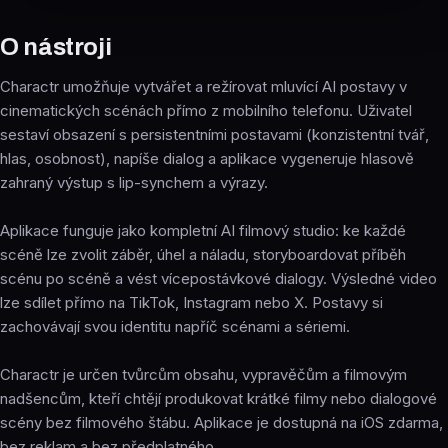
O nástroji
Charactr umožňuje vytvářet a režírovat mluvící AI postavy v
cinematických scénách přímo z mobilního telefonu. Uživatel
sestaví obsazení s persistentními postavami (konzistentní tvář,
hlas, osobnost), napíše dialog a aplikace vygeneruje hlasově
zahraný výstup s lip-synchem a výrazy.
Aplikace funguje jako kompletní AI filmový studio: ke každé
scéně lze zvolit záběr, úhel a náladu, storyboardovat příběh
scénu po scéně a vést vícepostávkové dialogy. Výsledné video
lze sdílet přímo na TikTok, Instagram nebo X. Postavy si
zachovávají svou identitu napříč scénami a sériemi.
Charactr je určen tvůrcům obsahu, vypravěčům a filmovým
nadšencům, kteří chtějí produkovat krátké filmy nebo dialogové
scény bez filmového štábu. Aplikace je dostupná na iOS zdarma,
bez reklam a bez předplatného.