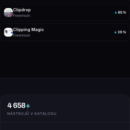
Clipdrop
85
%
Freemium
Clipping Magic
39
%
Freemium
4 658
+
NÁSTROJŮ V KATALOGU