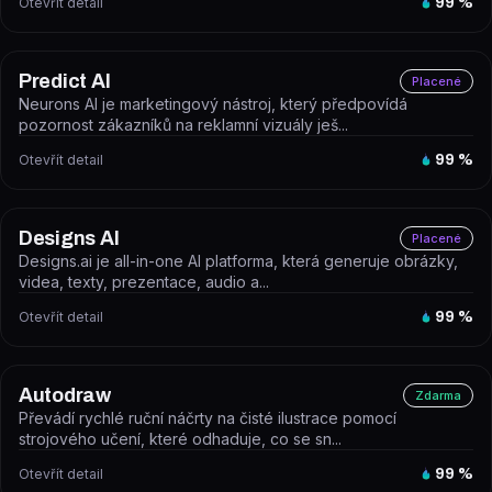
Otevřít detail
99
%
Predict AI
Placené
Neurons AI je marketingový nástroj, který předpovídá
pozornost zákazníků na reklamní vizuály ješ...
Otevřít detail
99
%
Designs AI
Placené
Designs.ai je all-in-one AI platforma, která generuje obrázky,
videa, texty, prezentace, audio a...
Otevřít detail
99
%
Autodraw
Zdarma
Převádí rychlé ruční náčrty na čisté ilustrace pomocí
strojového učení, které odhaduje, co se sn...
Otevřít detail
99
%