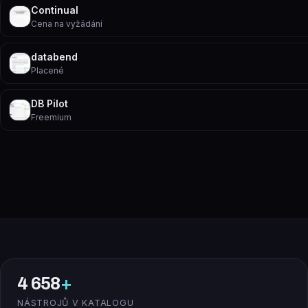
Continual
Cena na vyžádání
databend
Placené
DB Pilot
Freemium
4 658
+
NÁSTROJŮ V KATALOGU