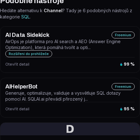
Podobné nástroje
Hledáte alternativu k
Channel
? Tady je
6
podobných nástrojů z
kategorie
SQL
.
AI Data Sidekick
Freemium
AirOps je platforma pro AI search a AEO (Answer Engine
Optimization), která pomáhá tvořit a opti...
Rozšíření do prohlížeče
Otevřít detail
99
%
AIHelperBot
Freemium
Generuje, optimalizuje, validuje a vysvětluje SQL dotazy
pomocí AI. SQLAI.ai převádí přirozený j...
Otevřít detail
95
%
D