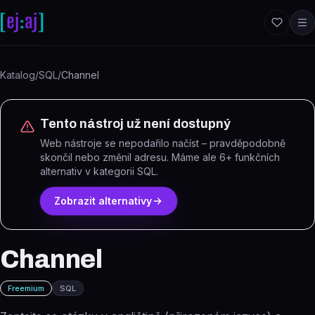
Přeskočit na obsah
Katalog
/
SQL
/
Channel
Tento nástroj už není dostupný
Web nástroje se nepodařilo načíst – pravděpodobně
skončil nebo změnil adresu.
Máme ale
6
+ funkčních
alternativ
v kategorii SQL
.
Zobrazit alternativy
Channel
Freemium
SQL