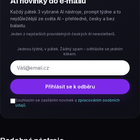
AI novinky do e-mailu
Každý pátek 3 vybrané AI nástroje, prompt týdne a to
nejdůležitější ze světa AI – přehledně, česky a bez
balastu.
Jeden z nejstarších pravidelných českých AI newsletterů.
Jednou týdně, v pátek. Žádný spam – odhlásíte se jedním
klikem.
E-mail
Přihlásit se k odběru
Souhlasím se zasíláním novinek a
zpracováním osobních
údajů
.