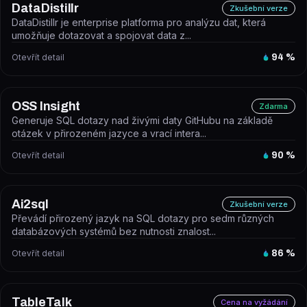
DataDistillr
Zkušební verze
DataDistillr je enterprise platforma pro analýzu dat, která
umožňuje dotazovat a spojovat data z...
Otevřít detail
94
%
OSS Insight
Zdarma
Generuje SQL dotazy nad živými daty GitHubu na základě
otázek v přirozeném jazyce a vrací intera...
Otevřít detail
90
%
Ai2sql
Zkušební verze
Převádí přirozený jazyk na SQL dotazy pro sedm různých
databázových systémů bez nutnosti znalost...
Otevřít detail
86
%
TableTalk
Cena na vyžádání