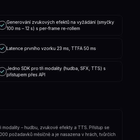
Generování zvukových efektů na vyžádání (smyčky
100 ms – 12 s) s per-frame re-rollem
Latence prvního vzorku 23 ms, TTFA 50 ms
Jedno SDK pro tři modality (hudba, SFX, TTS) s
přístupem přes API
i modality – hudbu, zvukové efekty a TTS. Přístup se
 000 požadavků měsíčně a je nasazena v hrách, tvůrčích