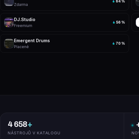
64
%
Zdarma
DJ.Studio
56
%
Freemium
Emergent Drums
70
%
Placené
4 658
+
NÁSTROJŮ V KATALOGU
NO