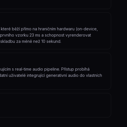
které běží přímo na hraničním hardwaru (on-device,
 prvního vzorku 23 ms a schopnost vyrenderovat
skladbu za méně než 10 sekund.
jícím s real-time audio pipeline. Přístup probíhá
ní uživatelé integrující generativní audio do vlastních