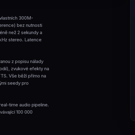
vlastních 300M-
erence) bez nutnosti
méně než 2 sekundy a
 kHz stereo. Latence
vanou z popisu nálady
dií), zvukové efekty na
TTS. Vše běží přímo na
kými seedy pro
eal-time audio pipeline.
vávající 100 000