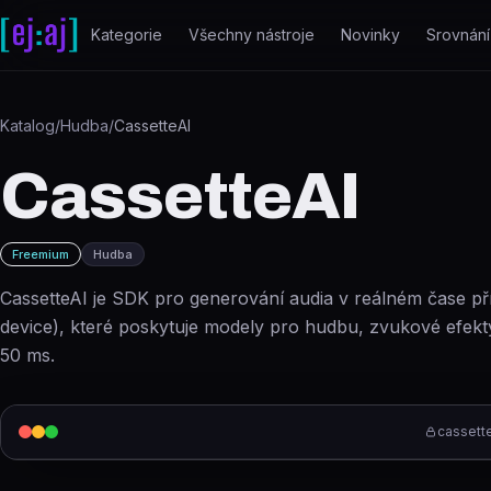
Přeskočit na obsah
Kategorie
Všechny nástroje
Novinky
Srovnání
Katalog
/
Hudba
/
CassetteAI
CassetteAI
Freemium
Hudba
CassetteAI je SDK pro generování audia v reálném čase př
device), které poskytuje modely pro hudbu, zvukové efekt
50 ms.
cassett