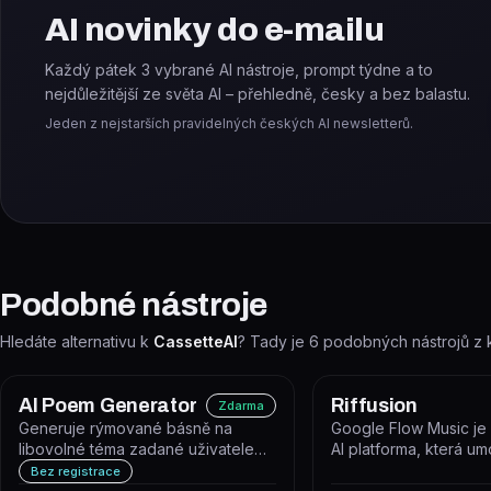
AI novinky do e-mailu
Každý pátek 3 vybrané AI nástroje, prompt týdne a to
nejdůležitější ze světa AI – přehledně, česky a bez balastu.
Jeden z nejstarších pravidelných českých AI newsletterů.
Podobné nástroje
Hledáte alternativu k
CassetteAI
? Tady je
6
podobných nástrojů z 
AI Poem Generator
Riffusion
Zdarma
Generuje rýmované básně na
Google Flow Music je 
libovolné téma zadané uživatelem.
AI platforma, která u
Nástroj je dostupný zdarma online
vytvářet, remixovat a s
Bez registrace
b...