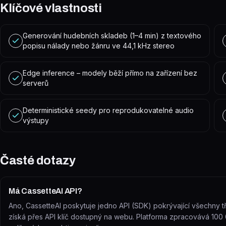
Klíčové vlastnosti
Generování hudebních skladeb (1–4 min) z textového
popisu nálady nebo žánru ve 44,1 kHz stereo
Edge inference – modely běží přímo na zařízení bez
serverů
Deterministické seedy pro reprodukovatelné audio
výstupy
Časté dotazy
Má CassetteAI API?
Ano, CassetteAI poskytuje jedno API (SDK) pokrývající všechny tř
získá přes API klíč dostupný na webu. Platforma zpracovává 100