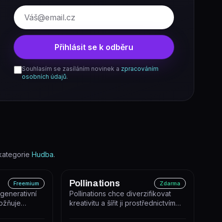
E-mail
Přihlásit se k odběru
Souhlasím se zasíláním novinek a
zpracováním
osobních údajů
.
kategorie
Hudba
.
Pollinations
Freemium
Zdarma
generativní
Pollinations chce diverzifikovat
možňuje
kreativitu a šířit ji prostřednictvím
dílet hudbu...
digitálních ekosystémů. A...