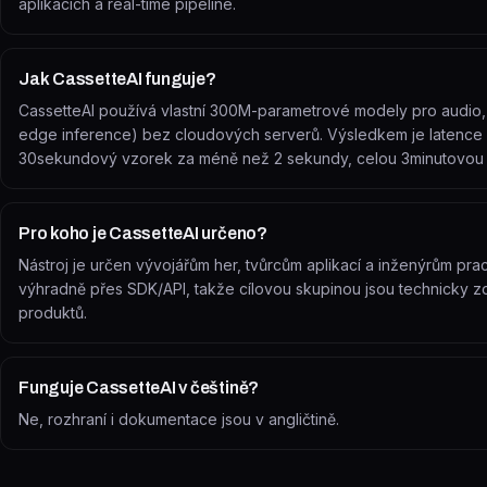
aplikacích a real-time pipeline.
Jak CassetteAI funguje?
CassetteAI používá vlastní 300M-parametrové modely pro audio, 
edge inference) bez cloudových serverů. Výsledkem je latence
30sekundový vzorek za méně než 2 sekundy, celou 3minutovou 
Pro koho je CassetteAI určeno?
Nástroj je určen vývojářům her, tvůrcům aplikací a inženýrům pracu
výhradně přes SDK/API, takže cílovou skupinou jsou technicky zdat
produktů.
Funguje CassetteAI v češtině?
Ne, rozhraní i dokumentace jsou v angličtině.