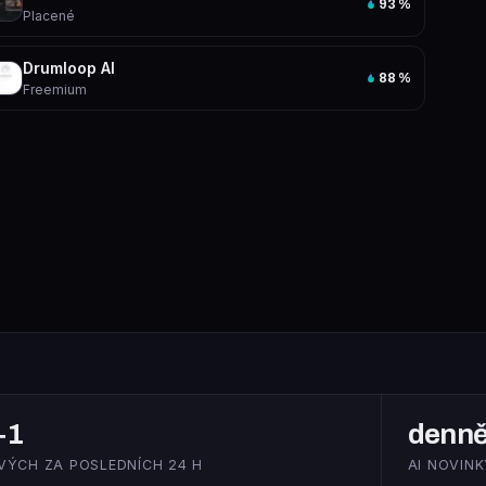
93
%
Placené
Drumloop AI
88
%
Freemium
+1
denn
VÝCH ZA POSLEDNÍCH 24 H
AI NOVINK