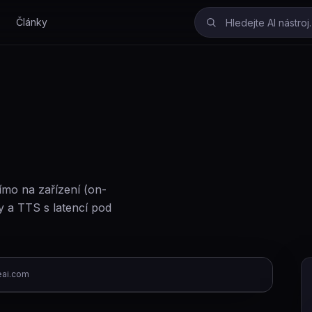
Články
ímo na zařízení (on-
y a TTS s latencí pod
eai.com