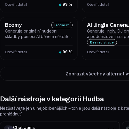
Otevřít detail
99
%
Otevřít detail
Boomy
AI 
Freemium
Generuje originální hudební
Generuje jingly, DJ dr
skladby pomocí AI během několika
a podcastové intra po
sekund. Boomy je webová
hlasové syntézy a kni
Bez registrace
platforma,...
Otevřít detail
99
%
Otevřít detail
Zobrazit všechny alternativ
Další nástroje v kategorii Hudba
Nezůstávejte jen u nejoblíbenějších – tohle jsou další nástroje z kat
prohlédnutí.
Chat Jams