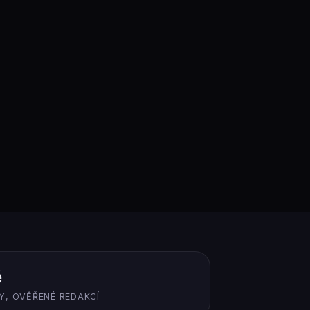
ě
Y, OVĚŘENÉ REDAKCÍ