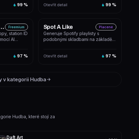
99
%
Otevřít detail
99
%
Jingle Generator
Spot A Like
Freemium
Placené
opy, station ID
Generuje Spotify playlisty s
mocí AI
podobnými skladbami na základě
hovny zv...
zadané písně nebo interpreta.
97
%
Otevřít detail
97
%
y v kategorii
Hudba
egorie Hudba, které stojí za
Daft Art