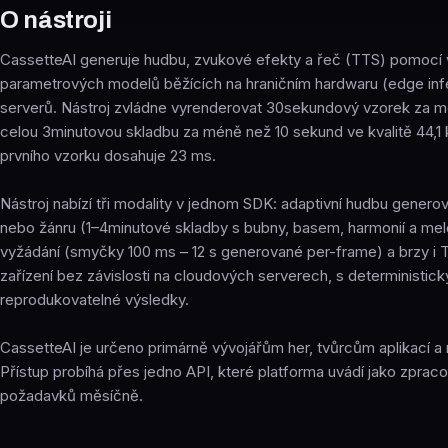
O nástroji
CassetteAI generuje hudbu, zvukové efekty a řeč (TTS) pomocí 
parametrových modelů běžících na hraničním hardwaru (edge inf
serverů. Nástroj zvládne vyrenderovat 30sekundový vzorek za 
celou 3minutovou skladbu za méně než 10 sekund ve kvalitě 44,1
prvního vzorku dosahuje 23 ms.
Nástroj nabízí tři modality v jednom SDK: adaptivní hudbu genero
nebo žánru (1–4minutové skladby s bubny, basem, harmonií a melo
vyžádání (smyčky 100 ms – 12 s generované per-frame) a brzy i 
zařízení bez závislosti na cloudových serverech, s deterministic
reprodukovatelné výsledky.
CassetteAI je určeno primárně vývojářům her, tvůrcům aplikací a r
Přístup probíhá přes jedno API, které platforma uvádí jako zpraco
požadavků měsíčně.