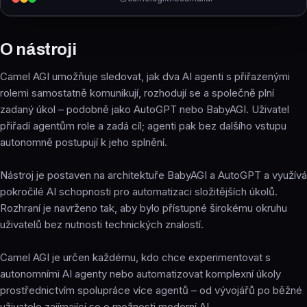
O nástroji
Camel AGI umožňuje sledovat, jak dva AI agenti s přiřazenými
rolemi samostatně komunikují, rozhodují se a společně plní
zadaný úkol – podobně jako AutoGPT nebo BabyAGI. Uživatel
přiřadí agentům role a zadá cíl; agenti pak bez dalšího vstupu
autonomně postupují k jeho splnění.
Nástroj je postaven na architektuře BabyAGI a AutoGPT a využívá
pokročilé AI schopnosti pro automatizaci složitějších úkolů.
Rozhraní je navrženo tak, aby bylo přístupné širokému okruhu
uživatelů bez nutnosti technických znalostí.
Camel AGI je určen každému, kdo chce experimentovat s
autonomními AI agenty nebo automatizovat komplexní úkoly
prostřednictvím spolupráce více agentů – od vývojářů po běžné
uživatele zajímající se o možnosti moderní AI.