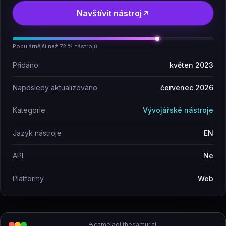
Navštívit nástroj
Populárnější než 72 % nástrojů
Přidáno
květen 2023
Naposledy aktualizováno
červenec 2026
Kategorie
Vývojářské nástroje
Jazyk nástroje
EN
API
Ne
Platformy
Web
camelagi.thesamur.ai