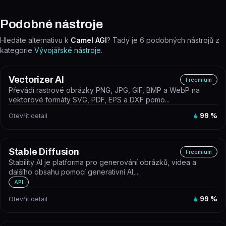
Podobné nástroje
Hledáte alternativu k
Camel AGI
? Tady je
6
podobných nástrojů z
kategorie
Vývojářské nástroje
.
Vectorizer AI
Freemium
Převádí rastrové obrázky PNG, JPG, GIF, BMP a WebP na
vektorové formáty SVG, PDF, EPS a DXF pomo...
Otevřít detail
99
%
Stable Diffusion
Freemium
Stability AI je platforma pro generování obrázků, videa a
dalšího obsahu pomocí generativní AI,...
API
Otevřít detail
99
%