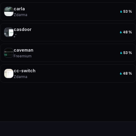
carla
53
%
Zdarma
casdoor
48
%
„“
caveman
53
%
Freemium
cc-switch
48
%
Zdarma