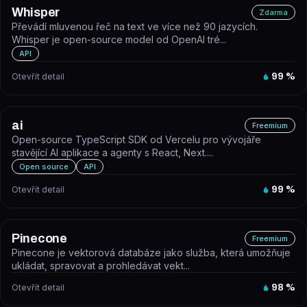
Whisper
Zdarma
Převádí mluvenou řeč na text ve více než 90 jazycích.
Whisper je open-source model od OpenAI tré...
API
Otevřít detail
99
%
ai
Freemium
Open-source TypeScript SDK od Vercelu pro vývojáře
stavějící AI aplikace a agenty s React, Next....
Open source
API
Otevřít detail
99
%
Pinecone
Freemium
Pinecone je vektorová databáze jako služba, která umožňuje
ukládat, spravovat a prohledávat vekt...
Otevřít detail
98
%