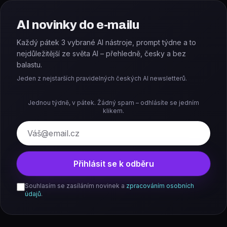
AI novinky do e-mailu
Každý pátek 3 vybrané AI nástroje, prompt týdne a to
nejdůležitější ze světa AI – přehledně, česky a bez
balastu.
Jeden z nejstarších pravidelných českých AI newsletterů.
Jednou týdně, v pátek. Žádný spam – odhlásíte se jedním
klikem.
E-mail
Přihlásit se k odběru
Souhlasím se zasíláním novinek a
zpracováním osobních
údajů
.