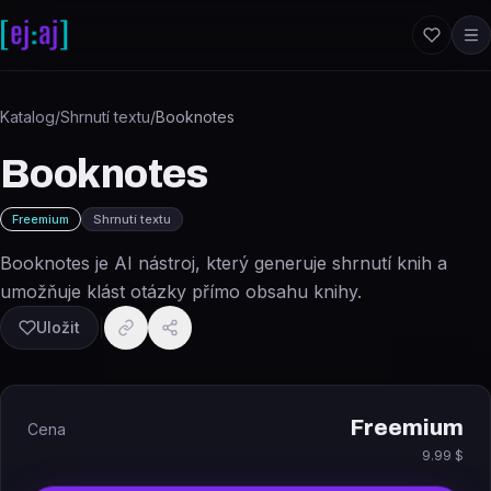
Přeskočit na obsah
Katalog
/
Shrnutí textu
/
Booknotes
Booknotes
Freemium
Shrnutí textu
Booknotes je AI nástroj, který generuje shrnutí knih a
umožňuje klást otázky přímo obsahu knihy.
Uložit
Freemium
Cena
9.99 $