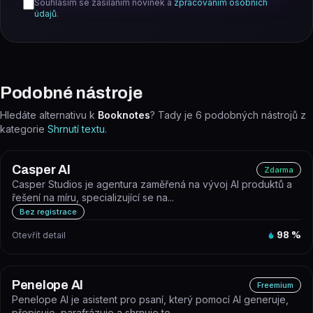
Souhlasím se zasíláním novinek a
zpracováním osobních
údajů
.
Podobné nástroje
Hledáte alternativu k
Booknotes
? Tady je
6
podobných nástrojů z
kategorie
Shrnutí textu
.
Casper AI
Zdarma
Casper Studios je agentura zaměřená na vývoj AI produktů a
řešení na míru, specializující se na...
Bez registrace
Otevřít detail
98
%
Penelope AI
Freemium
Penelope AI je asistent pro psaní, který pomocí AI generuje,
přepisuje, parafrázuje a shrnuje te...