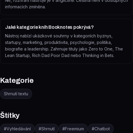
Ne, rozhraní nástroje je v angličtině. Čeština není v dostupných
informacích zmíněna.
Jaké kategorie knih Booknotes pokrývá?
Nástroj nabízí ukázkové souhrny v kategoriích byznys,
startupy, marketing, produktivita, psychologie, politika,
biografie a leadership. Zahrnuje tituly jako Zero to One, The
Lean Startup, Rich Dad Poor Dad nebo Thinking in Bets.
Kategorie
Shrnutí textu
Štítky
#
Vyhledávání
#
Shrnutí
#
Freemium
#
Chatbot