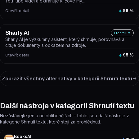
YouTube videí a extrahuje klíčové my...
Otevřít detail
96
%
Sharly AI
Freemium
Sharly AI je výzkumný asistent, který shrnuje, porovnává a
cituje dokumenty s odkazem na zdroje.
Otevřít detail
95
%
Zobrazit všechny alternativy v kategorii
Shrnutí textu
Další nástroje v kategorii Shrnutí textu
Nezůstávejte jen u nejoblíbenějších – tohle jsou další nástroje z
kategorie Shrnutí textu, které stojí za prohlédnutí.
BooksAI