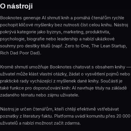
O nástroji
Booknotes generuje AI shrnutí knih a pomáhá čtenářům rychle
pochopit klíčové myšlenky bez nutnosti číst celou knihu. Nástroj
pokrývá kategorie jako byznys, marketing, produktivita,
psychologie, biografie nebo leadership a nabízí ukázkové
souhrny pro desítky titulů (např. Zero to One, The Lean Startup,
Rich Dad Poor Dad).
Kromě shrnutí umožňuje Booknotes chatovat s obsahem knihy —
uživatel může klást vlastní otázky, žádat o vysvětlení pojmů nebo
praktické rady vycházející z myšlenek dané knihy. Součástí je
také funkce pro doporučování knih: AI navrhuje tituly na základě
zadaného tématu nebo zájmu uživatele.
Nástroj je určen čtenářům, kteří chtějí efektivně vstřebávat
poznatky z literatury faktu. Platforma uvádí komunitu přes 20 000
uživatelů a nabízí možnost začít zdarma.