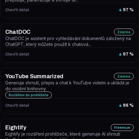
Otevřít detail
97
%
ChatDOC
Zdarma
ChatDOC je asistent pro vyhledávání dokumentů založený na
ChatGPT, který můžete použít k chatová...
Otevřít detail
97
%
YouTube Summarized
Zdarma
Generuje shrnutí, přepis a chat k YouTube videím a ukládá je
do osobní knihovny.
Rozšíření do prohlížeče
Otevřít detail
96
%
Eightify
Freemium
Eightify je rozšíření prohlížeče, které generuje AI shrnutí