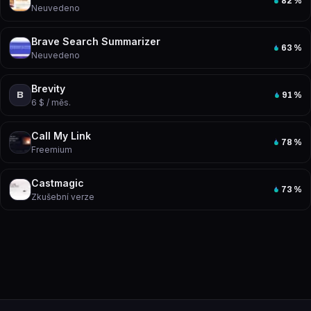
82
%
Neuvedeno
Brave Search Summarizer
63
%
Neuvedeno
Brevity
B
91
%
6 $ / měs.
Call My Link
78
%
Freemium
Castmagic
73
%
Zkušební verze