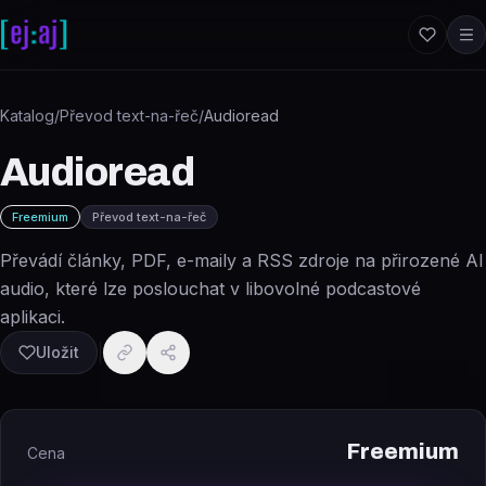
Přeskočit na obsah
Katalog
/
Převod text-na-řeč
/
Audioread
Audioread
Freemium
Převod text-na-řeč
Převádí články, PDF, e-maily a RSS zdroje na přirozené AI
audio, které lze poslouchat v libovolné podcastové
aplikaci.
Uložit
Freemium
Cena