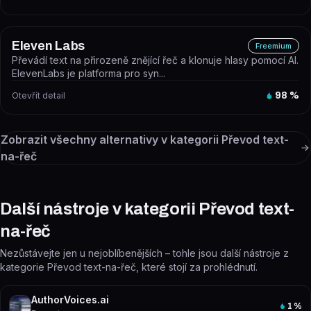
Eleven Labs
Freemium
Převádí text na přirozeně znějící řeč a klonuje hlasy pomocí AI.
ElevenLabs je platforma pro syn...
Otevřít detail
98
%
Zobrazit všechny alternativy v kategorii
Převod text-
na-řeč
Další nástroje v kategorii Převod text-
na-řeč
Nezůstávejte jen u nejoblíbenějších – tohle jsou další nástroje z
kategorie Převod text-na-řeč, které stojí za prohlédnutí.
AuthorVoices.ai
1
%