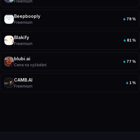
Freemium
Beepbooply
79
%
Freemium
Blakify
81
%
Freemium
blubi.ai
77
%
Cena na vyžádání
CAMB.AI
1
%
Freemium