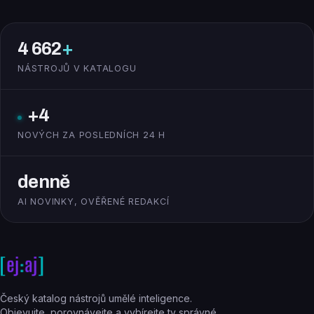
4 662
+
NÁSTROJŮ V KATALOGU
+4
NOVÝCH ZA POSLEDNÍCH 24 H
denně
AI NOVINKY, OVĚŘENÉ REDAKCÍ
Český katalog nástrojů umělé inteligence.
Objevujte, porovnávejte a vybírejte ty správné