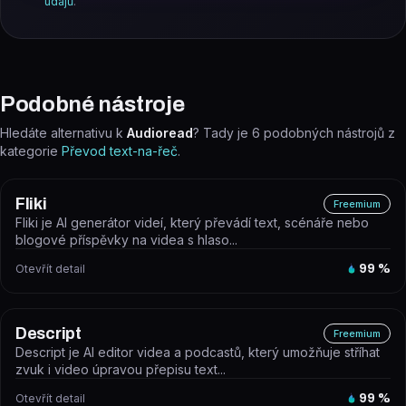
údajů
.
Podobné nástroje
Hledáte alternativu k
Audioread
? Tady je
6
podobných nástrojů z
kategorie
Převod text-na-řeč
.
Fliki
Freemium
Fliki je AI generátor videí, který převádí text, scénáře nebo
blogové příspěvky na videa s hlaso...
Otevřít detail
99
%
Descript
Freemium
Descript je AI editor videa a podcastů, který umožňuje stříhat
zvuk i video úpravou přepisu text...
Otevřít detail
99
%