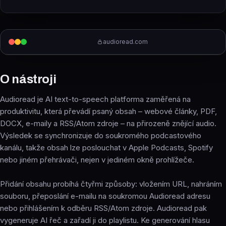
audioread.com
O nástroji
Audioread je AI text-to-speech platforma zaměřená na
produktivitu, která převádí psaný obsah – webové články, PDF,
DOCX, e-maily a RSS/Atom zdroje – na přirozeně znějící audio.
Výsledek se synchronizuje do soukromého podcastového
kanálu, takže obsah lze poslouchat v Apple Podcasts, Spotify
nebo jiném přehrávači, nejen v jediném okně prohlížeče.
Přidání obsahu probíhá čtyřmi způsoby: vložením URL, nahráním
souboru, přeposlání e-mailu na soukromou Audioread adresu
nebo přihlášením k odběru RSS/Atom zdroje. Audioread pak
vygeneruje AI řeč a zařadí ji do playlistu. Ke generování hlasu