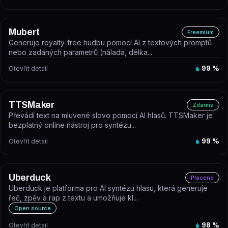
Mubert
Freemium
Generuje royalty-free hudbu pomocí AI z textových promptů
nebo zadaných parametrů (nálada, délka...
Otevřít detail
99
%
TTSMaker
Zdarma
Převádí text na mluvené slovo pomocí AI hlasů. TTSMaker je
bezplatný online nástroj pro syntézu...
Otevřít detail
99
%
Uberduck
Placené
Uberduck je platforma pro AI syntézu hlasu, která generuje
řeč, zpěv a rap z textu a umožňuje kl...
Open source
Otevřít detail
98
%