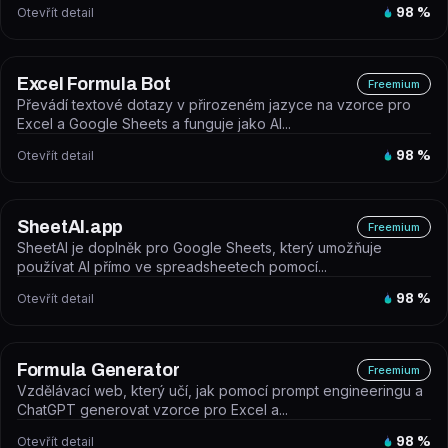
Otevřít detail
98
%
Excel Formula Bot
Freemium
Převádí textové dotazy v přirozeném jazyce na vzorce pro
Excel a Google Sheets a funguje jako AI...
Otevřít detail
98
%
SheetAI.app
Freemium
SheetAI je doplněk pro Google Sheets, který umožňuje
používat AI přímo ve spreadsheetech pomocí...
Otevřít detail
98
%
Formula Generator
Freemium
Vzdělávací web, který učí, jak pomocí prompt engineeringu a
ChatGPT generovat vzorce pro Excel a...
Otevřít detail
98
%