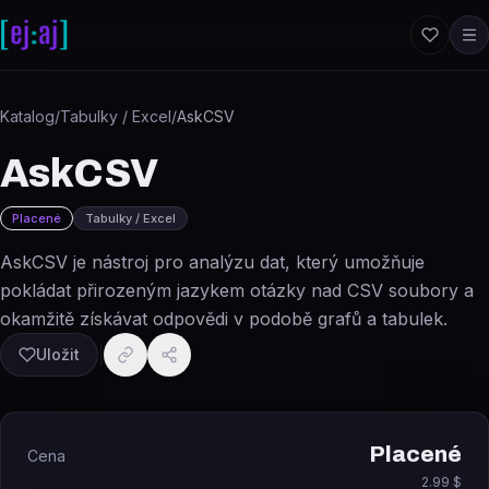
Přeskočit na obsah
Katalog
/
Tabulky / Excel
/
AskCSV
AskCSV
Placené
Tabulky / Excel
AskCSV je nástroj pro analýzu dat, který umožňuje
pokládat přirozeným jazykem otázky nad CSV soubory a
okamžitě získávat odpovědi v podobě grafů a tabulek.
Uložit
Placené
Cena
2.99 $