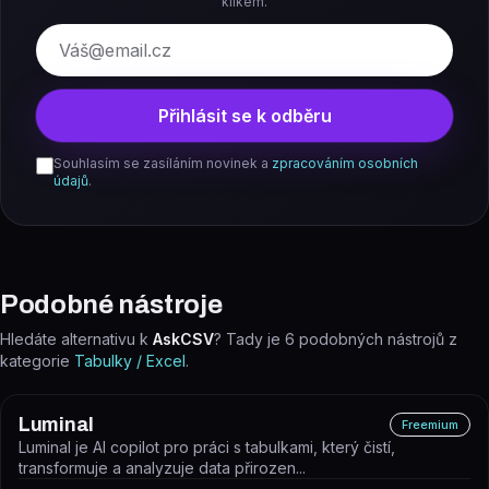
klikem.
E-mail
Přihlásit se k odběru
Souhlasím se zasíláním novinek a
zpracováním osobních
údajů
.
Podobné nástroje
Hledáte alternativu k
AskCSV
? Tady je
6
podobných nástrojů z
kategorie
Tabulky / Excel
.
Luminal
Freemium
Luminal je AI copilot pro práci s tabulkami, který čistí,
transformuje a analyzuje data přirozen...