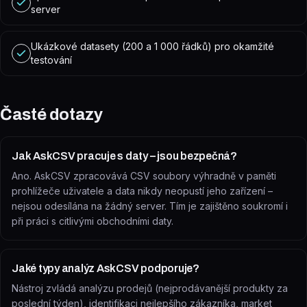
server
Ukázkové datasety (200 a 1 000 řádků) pro okamžité
testování
Časté dotazy
Jak AskCSV pracuje s daty – jsou bezpečná?
Ano. AskCSV zpracovává CSV soubory výhradně v paměti
prohlížeče uživatele a data nikdy neopustí jeho zařízení –
nejsou odesílána na žádný server. Tím je zajištěno soukromí i
při práci s citlivými obchodními daty.
Jaké typy analýz AskCSV podporuje?
Nástroj zvládá analýzu prodejů (nejprodávanější produkty za
poslední týden), identifikaci nejlepšího zákazníka, market