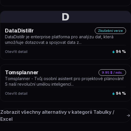
D
DataDistillr
Zkušební verze
DataDistillr je enterprise platforma pro analýzu dat, která
umožňuje dotazovat a spojovat data z...
Otevřít detail
94
%
Tomsplanner
9.95 $ / měs.
Tomsplanner - Tvůj osobní asistent pro projektové plánování!
S naší revoluční umělou inteligencí...
Otevřít detail
94
%
Zobrazit všechny alternativy v kategorii
Tabulky /
Excel