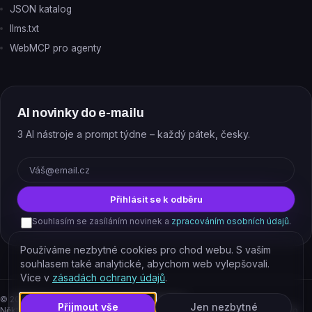
JSON katalog
llms.txt
WebMCP pro agenty
AI novinky do e-mailu
3 AI nástroje a prompt týdne – každý pátek, česky.
E-mail
Přihlásit se k odběru
Souhlasím se zasíláním novinek a
zpracováním osobních údajů
.
Používáme nezbytné cookies pro chod webu. S vaším
souhlasem také analytické, abychom web vylepšovali.
Více v
zásadách ochrany údajů
.
©
2026
EJAJ s.r.o. – všechna práva vyhrazena.
Přijmout vše
Jen nezbytné
Některé odkazy jsou affiliate. Podporujete tím provoz katalogu, cena pro