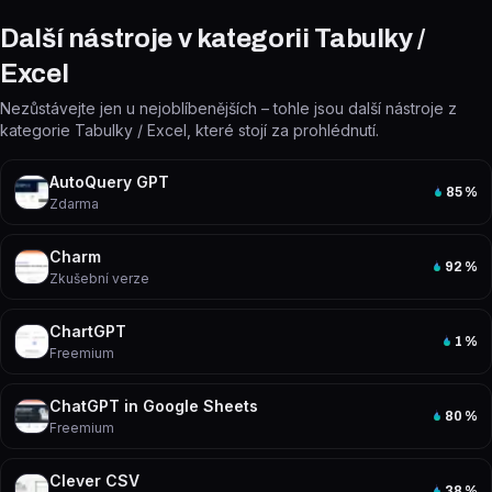
Další nástroje v kategorii Tabulky /
Excel
Nezůstávejte jen u nejoblíbenějších – tohle jsou další nástroje z
kategorie Tabulky / Excel, které stojí za prohlédnutí.
AutoQuery GPT
85
%
Zdarma
Charm
92
%
Zkušební verze
ChartGPT
1
%
Freemium
ChatGPT in Google Sheets
80
%
Freemium
Clever CSV
38
%