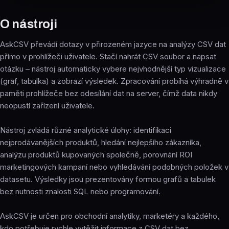
O nástroji
AskCSV převádí dotazy v přirozeném jazyce na analýzy CSV dat
přímo v prohlížeči uživatele. Stačí nahrát CSV soubor a napsat
otázku – nástroj automaticky vybere nejvhodnější typ vizualizace
(graf, tabulka) a zobrazí výsledek. Zpracování probíhá výhradně v
paměti prohlížeče bez odesílání dat na server, čímž data nikdy
neopustí zařízení uživatele.
Nástroj zvládá různé analytické úlohy: identifikaci
nejprodávanějších produktů, hledání nejlepšího zákazníka,
analýzu produktů kupovaných společně, porovnání ROI
marketingových kampaní nebo vyhledávání podobných položek v
datasetu. Výsledky jsou prezentovány formou grafů a tabulek
bez nutnosti znalosti SQL nebo programování.
AskCSV je určen pro obchodní analytiky, marketéry a každého,
kdo potřebuje rychle vytěžit informace z CSV dat bez