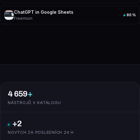
ChatGPT in Google Sheets
80
%
Freemium
4 659
+
NÁSTROJŮ V KATALOGU
+2
NOVÝCH ZA POSLEDNÍCH 24 H