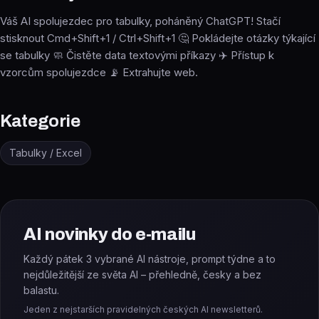
Váš AI spolujezdec pro tabulky, poháněný ChatGPT! Stačí
stisknout Cmd+Shift+1 / Ctrl+Shift+1 🤔 Pokládejte otázky týkající
se tabulky 🧼 Čistěte data textovými příkazy ✈️ Přístup k
vzorcům spolujezdce 📡 Extrahujte web.
Kategorie
Tabulky / Excel
AI novinky do e-mailu
Každý pátek 3 vybrané AI nástroje, prompt týdne a to
nejdůležitější ze světa AI – přehledně, česky a bez
balastu.
Jeden z nejstarších pravidelných českých AI newsletterů.