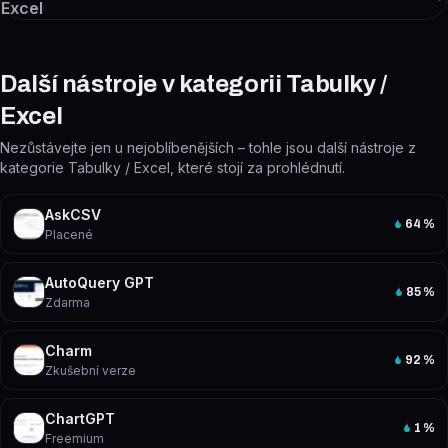
Excel
Další nástroje v kategorii Tabulky /
Excel
Nezůstávejte jen u nejoblíbenějších – tohle jsou další nástroje z
kategorie Tabulky / Excel, které stojí za prohlédnutí.
AskCSV
64
%
Placené
AutoQuery GPT
85
%
Zdarma
Charm
92
%
Zkušební verze
ChartGPT
1
%
Freemium