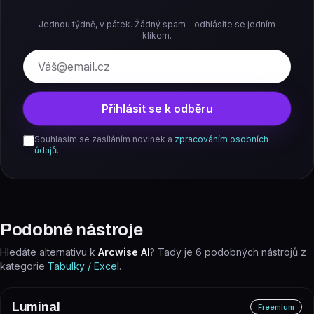
Jednou týdně, v pátek. Žádný spam – odhlásíte se jedním
klikem.
E-mail
Přihlásit se k odběru
Souhlasím se zasíláním novinek a
zpracováním osobních
údajů
.
Podobné nástroje
Hledáte alternativu k
Arcwise AI
? Tady je
6
podobných nástrojů z
kategorie
Tabulky / Excel
.
Luminal
Freemium