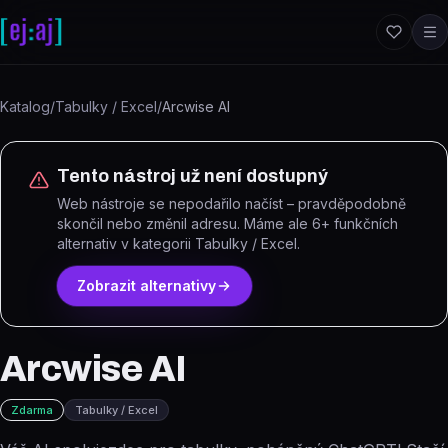
Přeskočit na obsah
Katalog
/
Tabulky / Excel
/
Arcwise AI
Tento nástroj už není dostupný
Web nástroje se nepodařilo načíst – pravděpodobně
skončil nebo změnil adresu.
Máme ale
6
+ funkčních
alternativ
v kategorii Tabulky / Excel
.
Zobrazit alternativy
Arcwise AI
Zdarma
Tabulky / Excel