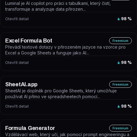
Luminal je AI copilot pro práci s tabulkami, který čistí,
transformuje a analyzuje data přirozen...
Otevřít detail
98
%
Excel Formula Bot
Freemium
Převádí textové dotazy v přirozeném jazyce na vzorce pro
Excel a Google Sheets a funguje jako AI...
Otevřít detail
98
%
SheetAI.app
Freemium
SheetAI je doplněk pro Google Sheets, který umožňuje
používat AI přímo ve spreadsheetech pomocí...
Otevřít detail
98
%
Formula Generator
Freemium
Vzdělávací web, který učí, jak pomocí prompt engineeringu a