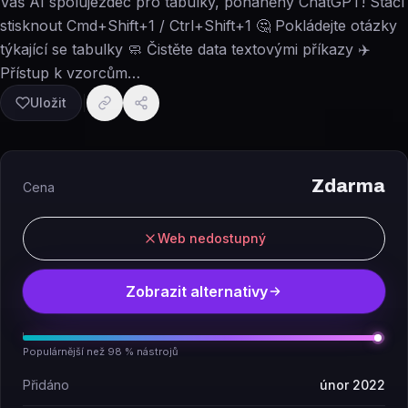
Váš AI spolujezdec pro tabulky, poháněný ChatGPT! Stačí
stisknout Cmd+Shift+1 / Ctrl+Shift+1 🤔 Pokládejte otázky
týkající se tabulky 🧼 Čistěte data textovými příkazy ✈️
Přístup k vzorcům…
Uložit
Zdarma
Cena
Web nedostupný
Zobrazit alternativy
Populárnější než 98 % nástrojů
Přidáno
únor 2022