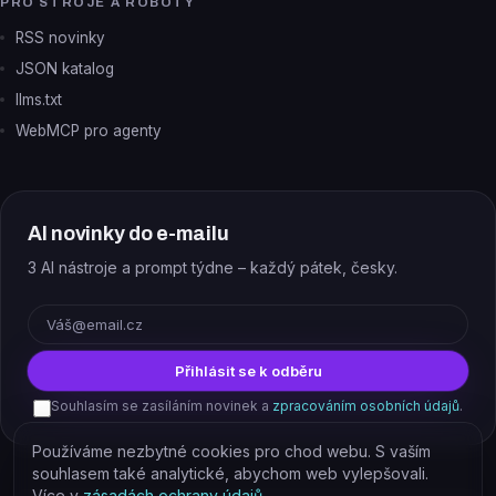
PRO STROJE A ROBOTY
RSS novinky
JSON katalog
llms.txt
WebMCP pro agenty
AI novinky do e-mailu
3 AI nástroje a prompt týdne – každý pátek, česky.
E-mail
Přihlásit se k odběru
Souhlasím se zasíláním novinek a
zpracováním osobních údajů
.
Používáme nezbytné cookies pro chod webu. S vaším
souhlasem také analytické, abychom web vylepšovali.
Více v
zásadách ochrany údajů
.