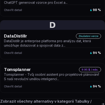
ChatGPT generovat vzorce pro Excel a...
Otevřít detail
98
%
D
DataDistillr
Zkušební verze
DataDistillr je enterprise platforma pro analýzu dat, která
umožňuje dotazovat a spojovat data z...
Otevřít detail
94
%
Tomsplanner
9.95 $ / měs.
Tomsplanner - Tvůj osobní asistent pro projektové plánování!
S naší revoluční umělou inteligencí...
Otevřít detail
94
%
Zobrazit všechny alternativy v kategorii
Tabulky /