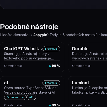
Podobné nástroje
Hledáte alternativu k
Appypie
? Tady je
6
podobných nástrojů z kat
ChatGPT Website Builder
Durable
Freemium
Stunning je AI nástroj, který z
Durable je AI nástroj 
textového popisu vygeneruje
webových stránek a 
funkční webovou aplikaci nebo
malého podnikání, kte
Otevřít detail
99
%
Otevřít detail
web be...
vygeneruje we...
ai
Luminal
Freemium
Open-source TypeScript SDK od
Luminal je AI copilot p
Vercelu pro vývojáře stavějící AI
tabulkami, který čistí,
aplikace a agenty s React, Next....
analyzuje data přiroze
Open source
API
Otevřít detail
99
%
Otevřít detail