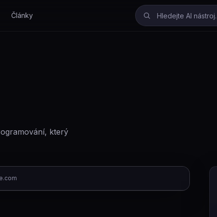
Články
programování, který
e.com