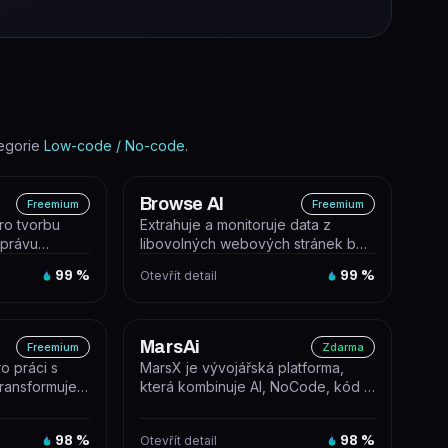
egorie
Low-code / No-code
.
Browse AI
Freemium
Freemium
pro tvorbu
Extrahuje a monitoruje data z
správu
libovolných webových stránek bez
rý
nutnosti psát kód. Umožňuje
99
%
Otevřít detail
99
%
promě...
MarsAi
Freemium
Zdarma
ro práci s
MarsX je vývojářská platforma,
 transformuje a
která kombinuje AI, NoCode, kód a
n...
MicroApps pro rychlé budování S...
98
%
Otevřít detail
98
%