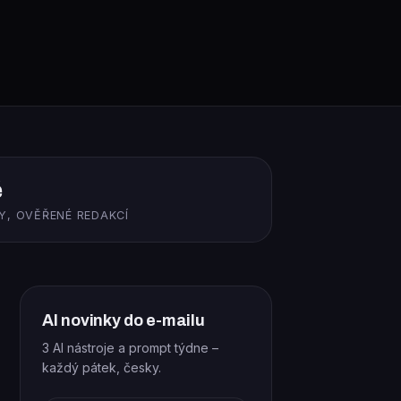
ě
Y, OVĚŘENÉ REDAKCÍ
AI novinky do e-mailu
3 AI nástroje a prompt týdne –
každý pátek, česky.