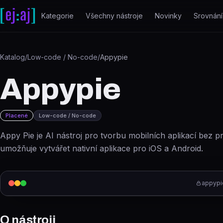
Přeskočit na obsah
Kategorie
Všechny nástroje
Novinky
Srovnání
Katalog
/
Low-code / No-code
/
Appypie
Appypie
Placené
Low-code / No-code
Appy Pie je AI nástroj pro tvorbu mobilních aplikací bez 
umožňuje vytvářet nativní aplikace pro iOS a Android.
appypi
O nástroji