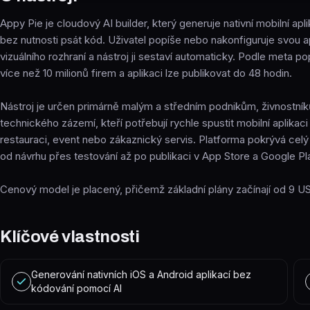
Appy Pie je cloudový AI builder, který generuje nativní mobilní ap
bez nutnosti psát kód. Uživatel popíše nebo nakonfiguruje svou a
vizuálního rozhraní a nástroj ji sestaví automaticky. Podle meta po
více než 10 milionů firem a aplikaci lze publikovat do 48 hodin.
Nástroj je určen primárně malým a středním podnikům, živnostn
technického zázemí, kteří potřebují rychle spustit mobilní aplikaci
restauraci, event nebo zákaznický servis. Platforma pokrývá celý 
od návrhu přes testování až po publikaci v App Store a Google Pl
Cenový model je placený, přičemž základní plány začínají od 9 US
Klíčové vlastnosti
Generování nativních iOS a Android aplikací bez
kódování pomocí AI