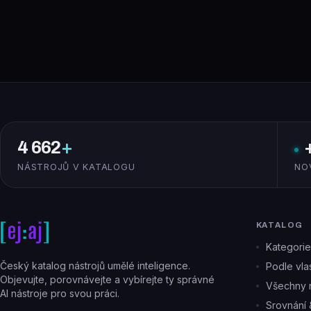
4 662
+
NÁSTROJŮ V KATALOGU
NO
KATALOG
Kategorie
Český katalog nástrojů umělé inteligence.
Podle vlas
Objevujte, porovnávejte a vybírejte ty správné
Všechny n
AI nástroje pro svou práci.
Srovnání 