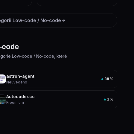
egorii
Low-code / No-code
o-code
ategorie Low-code / No-code, které
astron-agent
38
%
Neuvedeno
Autocoder.cc
1
%
Freemium