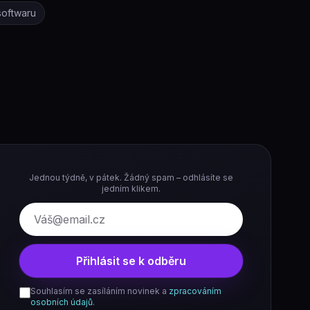
softwaru
Jednou týdně, v pátek. Žádný spam – odhlásíte se
jedním klikem.
E-mail
Přihlásit se k odběru
Souhlasím se zasíláním novinek a
zpracováním
osobních údajů
.