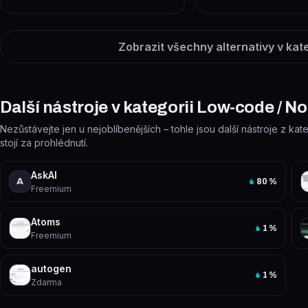
Zobrazit všechny alternativy v kat
Další nástroje v kategorii Low-code / N
Nezůstávejte jen u nejoblíbenějších – tohle jsou další nástroje z k
stojí za prohlédnutí.
AskAI
A
80
%
Freemium
Atoms
1
%
Freemium
autogen
1
%
Zdarma