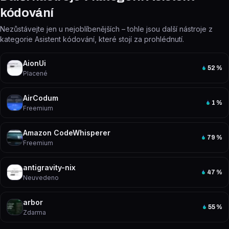
kódování
Nezůstávejte jen u nejoblíbenějších – tohle jsou další nástroje z
kategorie Asistent kódování, které stojí za prohlédnutí.
AionUi
52
%
Placené
AirCodum
1
%
Freemium
Amazon CodeWhisperer
79
%
Freemium
antigravity-nix
47
%
Neuvedeno
arbor
55
%
Zdarma