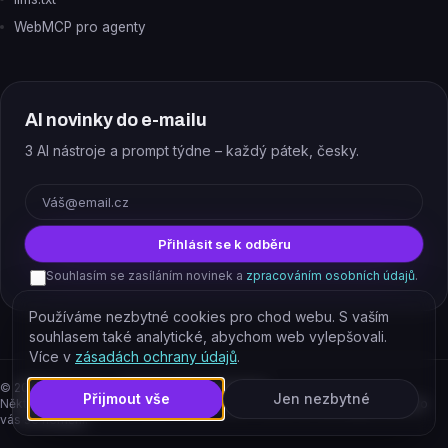
WebMCP pro agenty
AI novinky do e-mailu
3 AI nástroje a prompt týdne – každý pátek, česky.
E-mail
Přihlásit se k odběru
Souhlasím se zasíláním novinek a
zpracováním osobních údajů
.
Používáme nezbytné cookies pro chod webu. S vaším
souhlasem také analytické, abychom web vylepšovali.
Více v
zásadách ochrany údajů
.
©
2026
EJAJ s.r.o. – všechna práva vyhrazena.
Přijmout vše
Jen nezbytné
Některé odkazy jsou affiliate. Podporujete tím provoz katalogu, cena pro
vás se nemění.