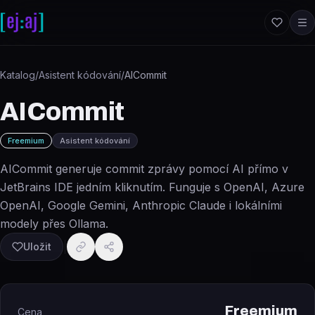
Přeskočit na obsah
Katalog
/
Asistent kódování
/
AICommit
AICommit
Freemium
Asistent kódování
AICommit generuje commit zprávy pomocí AI přímo v
JetBrains IDE jedním kliknutím. Funguje s OpenAI, Azure
OpenAI, Google Gemini, Anthropic Claude i lokálními
modely přes Ollama.
Uložit
Freemium
Cena