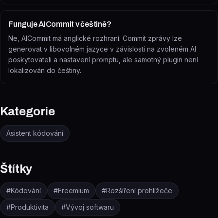
Funguje AICommit v češtině?
Ne, AICommit má anglické rozhraní. Commit zprávy lze
generovat v libovolném jazyce v závislosti na zvoleném AI
poskytovateli a nastavení promptu, ale samotný plugin není
lokalizován do češtiny.
Kategorie
Asistent kódování
Štítky
#
Kódování
#
Freemium
#
Rozšíření prohlížeče
#
Produktivita
#
Vývoj softwaru