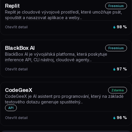
Replit
Freemium
Replit je cloudové vývojové prostředí, které umožňuje psát,
spouštět a nasazovat aplikace a weby...
Otevřít detail
98
%
BlackBox AI
Freemium
BlackBox AI je vývojářská platforma, která poskytuje
inference API, CLI nástroj, cloudové agenty...
Otevřít detail
97
%
CodeGeeX
Zdarma
CodeGeeX je AI asistent pro programování, který na základě
textového dotazu generuje spustitelný...
API
Otevřít detail
96
%