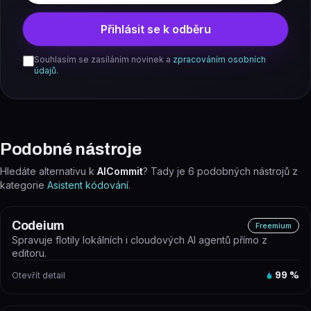
Přihlásit se k odběru
Souhlasím se zasíláním novinek a
zpracováním osobních
údajů
.
Podobné nástroje
Hledáte alternativu k
AICommit
? Tady je
6
podobných nástrojů z
kategorie
Asistent kódování
.
Codeium
Freemium
Spravuje flotily lokálních i cloudových AI agentů přímo z
editoru.
Otevřít detail
99
%