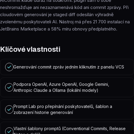
AICommit klade důraz na soukromí: plugin sám o sobě
neshromažďuje ani nezaznamenává kód ani commit zprávy. Při
cloudovém generování je staged diff odesílán výhradně
zvolenému poskytovateli AI. Nástroj má přes 21 700 instalací na
JetBrains Marketplace a 58% míru obnovy předplatného.
Klíčové vlastnosti
Generování commit zpráv jedním kliknutím z panelu VCS
Podpora OpenAI, Azure OpenAI, Google Gemini,
Anthropic Claude a Ollama (lokální modely)
Prompt Lab pro přepínání poskytovatelů, šablon a
zobrazení historie generování
Vlastní šablony promptů (Conventional Commits, Release