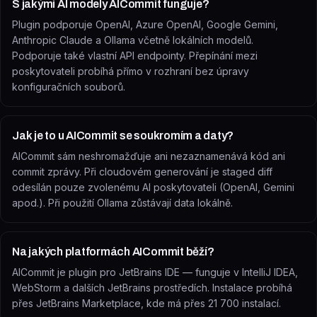
S jakými AI modely AICommit funguje?
Plugin podporuje OpenAI, Azure OpenAI, Google Gemini,
Anthropic Claude a Ollama včetně lokálních modelů.
Podporuje také vlastní API endpointy. Přepínání mezi
poskytovateli probíhá přímo v rozhraní bez úpravy
konfiguračních souborů.
Jak je to u AICommit se soukromím a daty?
AICommit sám neshromažďuje ani nezaznamenává kód ani
commit zprávy. Při cloudovém generování je staged diff
odesílán pouze zvolenému AI poskytovateli (OpenAI, Gemini
apod.). Při použití Ollama zůstávají data lokálně.
Na jakých platformách AICommit běží?
AICommit je plugin pro JetBrains IDE — funguje v IntelliJ IDEA,
WebStorm a dalších JetBrains prostředích. Instalace probíhá
přes JetBrains Marketplace, kde má přes 21 700 instalací.