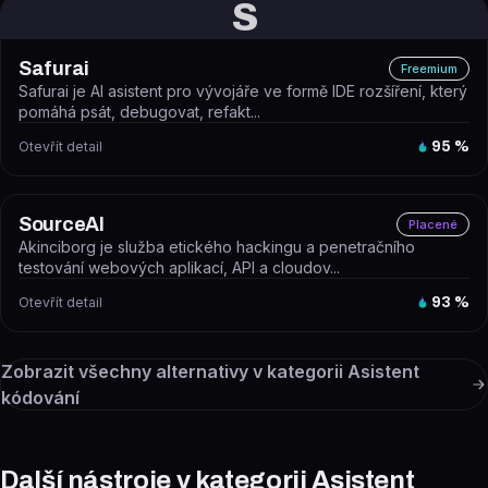
S
Safurai
Freemium
Safurai je AI asistent pro vývojáře ve formě IDE rozšíření, který
pomáhá psát, debugovat, refakt...
Otevřít detail
95
%
SourceAI
Placené
Akinciborg je služba etického hackingu a penetračního
testování webových aplikací, API a cloudov...
Otevřít detail
93
%
Zobrazit všechny alternativy v kategorii
Asistent
kódování
Další nástroje v kategorii Asistent