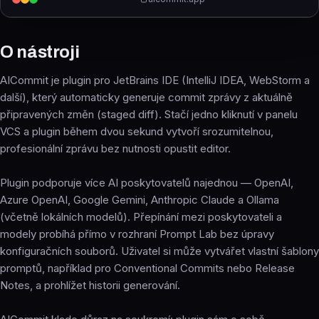
O nástroji
AICommit je plugin pro JetBrains IDE (IntelliJ IDEA, WebStorm a
další), který automaticky generuje commit zprávy z aktuálně
připravených změn (staged diff). Stačí jedno kliknutí v panelu
VCS a plugin během dvou sekund vytvoří srozumitelnou,
profesionální zprávu bez nutnosti opustit editor.
Plugin podporuje více AI poskytovatelů najednou — OpenAI,
Azure OpenAI, Google Gemini, Anthropic Claude a Ollama
(včetně lokálních modelů). Přepínání mezi poskytovateli a
modely probíhá přímo v rozhraní Prompt Lab bez úpravy
konfiguračních souborů. Uživatel si může vytvářet vlastní šablony
promptů, například pro Conventional Commits nebo Release
Notes, a prohlížet historii generování.