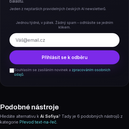
balastu.
Jeden z nejstarších pravidelných českých AI newsletterů.
Jednou týdně, v pátek. Žádný spam – odhlásíte se jedním
klikem.
E-mail
Přihlásit se k odběru
Souhlasím se zasíláním novinek a
zpracováním osobních
údajů
.
Podobné nástroje
Hledáte alternativu k
Ai Sofiya
? Tady je
6
podobných nástrojů z
kategorie
Převod text-na-řeč
.