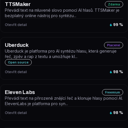
TTSMaker
Zdarma
Převádí text na mluvené slovo pomocí AI hlasů. TTSMaker je
bezplatný online nástroj pro syntézu...
Otevřít detail
99
%
Uberduck
Placené
Uberduck je platforma pro AI syntézu hlasu, která generuje
řeč, zpěv a rap z textu a umožňuje kl...
Open source
Otevřít detail
98
%
Eleven Labs
Freemium
Převádí text na přirozeně znějící řeč a klonuje hlasy pomocí AI.
ElevenLabs je platforma pro syn...
Otevřít detail
98
%