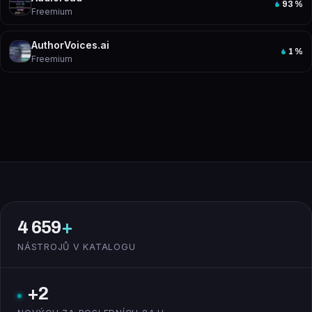
93
%
Freemium
AuthorVoices.ai
1
%
Freemium
4 659
+
NÁSTROJŮ V KATALOGU
+2