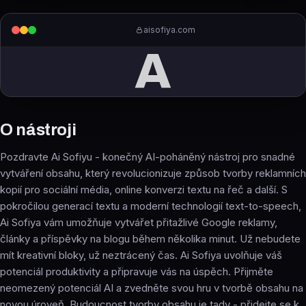
aisofiya.com
A
O nástroji
Pozdravte Ai Sofiyu - konečný AI-poháněný nástroj pro snadné
vytváření obsahu, který revolucionizuje způsob tvorby reklamních
kopií pro sociální média, online konverzi textu na řeč a další. S
pokročilou generací textu a moderní technologií text-to-speech,
Ai Sofiya vám umožňuje vytvářet přitažlivé Google reklamy,
články a příspěvky na blogu během několika minut. Už nebudete
mít kreativní bloky, už neztrácený čas. Ai Sofiya uvolňuje váš
potenciál produktivity a připravuje vás na úspěch. Přijměte
neomezený potenciál AI a zvedněte svou hru v tvorbě obsahu na
novou úroveň. Budoucnost tvorby obsahu je tady - přidejte se k