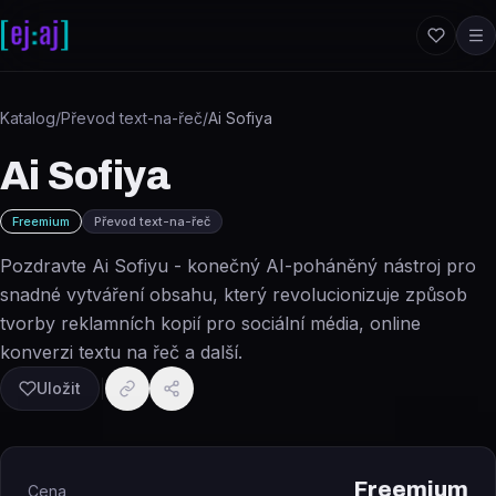
Přeskočit na obsah
Katalog
/
Převod text-na-řeč
/
Ai Sofiya
Ai Sofiya
Freemium
Převod text-na-řeč
Pozdravte Ai Sofiyu - konečný AI-poháněný nástroj pro
snadné vytváření obsahu, který revolucionizuje způsob
tvorby reklamních kopií pro sociální média, online
konverzi textu na řeč a další.
Uložit
Freemium
Cena