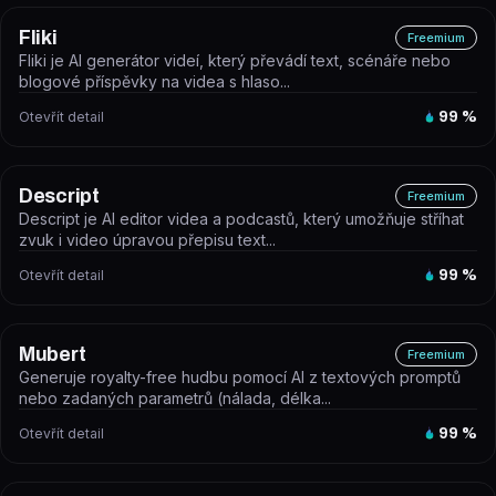
Fliki
Freemium
Fliki je AI generátor videí, který převádí text, scénáře nebo
blogové příspěvky na videa s hlaso...
Otevřít detail
99
%
Descript
Freemium
Descript je AI editor videa a podcastů, který umožňuje stříhat
zvuk i video úpravou přepisu text...
Otevřít detail
99
%
Mubert
Freemium
Generuje royalty-free hudbu pomocí AI z textových promptů
nebo zadaných parametrů (nálada, délka...
Otevřít detail
99
%