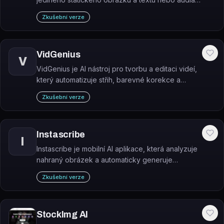
pomocí AI.
Zkušební verze
VidGenius
V
VidGenius je AI nástroj pro tvorbu a editaci videí,
který automatizuje střih, barevné korekce a
doporučování efektů bez nutnosti pokročilých
Zkušební verze
editačních dovedností.
Instascribe
I
Instascribe je mobilní AI aplikace, která analyzuje
nahraný obrázek a automaticky generuje
personalizované popisky pro Instagram.
Zkušební verze
StockImg AI