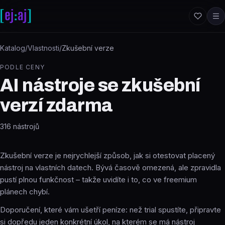
Přeskočit na obsah
Katalog
/
Vlastnosti
/
Zkušební verze
PODLE CENY
AI nástroje se zkušební
verzí zdarma
316
nástrojů
Zkušební verze je nejrychlejší způsob, jak si otestovat placený
nástroj na vlastních datech. Bývá časově omezená, ale zpravidla
pustí plnou funkčnost – takže uvidíte i to, co ve freemium
plánech chybí.
Doporučení, které vám ušetří peníze: než trial spustíte, připravte
si dopředu jeden konkrétní úkol, na kterém se má nástroj