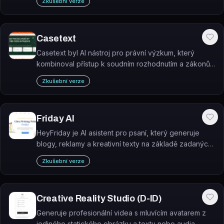
Zkušební verze
Casetext
Casetext byl AI nástroj pro právní výzkum, který
kombinoval přístup k soudním rozhodnutím a zákonům
s AI asistentem CoCounsel. Jako samostatný produkt
Zkušební verze
byl ukončen 1. dubna 2025 po akvizici Thomson
Reuters.
Friday AI
HeyFriday je AI asistent pro psaní, který generuje
blogy, reklamy a kreativní texty na základě zadaných
informací.
Zkušební verze
Creative Reality Studio (D-ID)
Generuje profesionální videa s mluvícím avatarem z
jediného statického obrázku a textu nebo audia