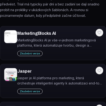
předvést. Trial má typicky pár dní a bez zadání se dají snadno
probít na prokliky v ukázkových šablonách. A rovnou si
poznamenejte datum, kdy předplatné začne účtovat.
MarketingBlocks AI
MarketingBlocks AI je vše-v-jednom marketingová
platforma, která automatizuje tvorbu, design a
publikování obsahu prostřednictvím specializovaných
Zkušební verze
AI agentů.
Jasper
Jasper je AI platforma pro marketing, která
orchestruje inteligentní agenty k automatizaci end-to-
end marketingových workflow.
Zkušební verze