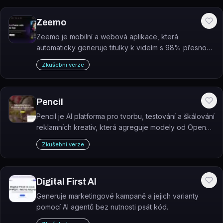
Zeemo
Zeemo je mobilní a webová aplikace, která
automaticky generuje titulky k videím s 98% přesností
a překládá je do 95 jazyků.
Zkušební verze
Pencil
Pencil je AI platforma pro tvorbu, testování a škálování
reklamních kreativ, která agreguje modely od OpenAI,
Google, Adobe, Runway a Bria do jednoho prostředí.
Zkušební verze
Digital First AI
Generuje marketingové kampaně a jejich varianty
pomocí AI agentů bez nutnosti psát kód.