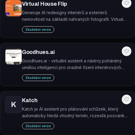
Virtual House Flip
Generuje AI redesigny interiérů a exteriérů
nemovitostí na základě nahraných fotografií. Virtual
House Flip je webový nástroj pro virtuální přeměnu
Zkušební verze
domů určený majitelům, designérům i realitním
investorům.
Goodhues.ai
Goodhues.ai - virtuální asistent a nástroj poháněný
umělou inteligencí pro snadné řízení interiérových
designových projektů. Vyzkoušejte zdarma! #design
Zkušební verze
assistant
Katch
K
Katch je AI asistent pro plánování schůzek, který
automaticky hledá vhodný termín, rozesílá pozvánky
a synchronizuje vše s kalendářem – ovládaný přes e-
Zkušební verze
mail nebo WhatsApp.