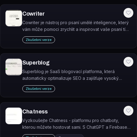
Cowriter
Cowriter je nástroj pro psaní umělé inteligence, který
vám může pomoci zrychlit a inspirovat vaše psaní tím,
že pro vás generuje obsah. Stačí se jen zeptat a
Zkušební verze
Cowriter se postará o zbytek.
Superblog
Superblog je SaaS blogovací platforma, která
automaticky optimalizuje SEO a zajišťuje vysoký
výkon blogu bez nutnosti technické údržby.
Zkušební verze
Chatness
Vyzkoušejte Chatness - platformu pro chatboty,
kterou můžete hostovat sami. S ChatGPT a Firebase
je snadné integrovat chatboty na vaše webové