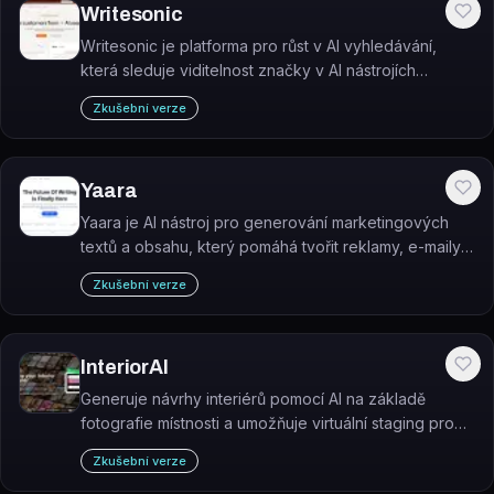
Writesonic
Writesonic je platforma pro růst v AI vyhledávání,
která sleduje viditelnost značky v AI nástrojích
(ChatGPT, Perplexity aj.) a pomáhá ji zvyšovat
Zkušební verze
obsahem, citacemi a technickými úpravami.
Yaara
Yaara je AI nástroj pro generování marketingových
textů a obsahu, který pomáhá tvořit reklamy, e-maily,
blogy a webové texty až 10× rychleji.
Zkušební verze
InteriorAI
Generuje návrhy interiérů pomocí AI na základě
fotografie místnosti a umožňuje virtuální staging pro
realitní inzeráty.
Zkušební verze