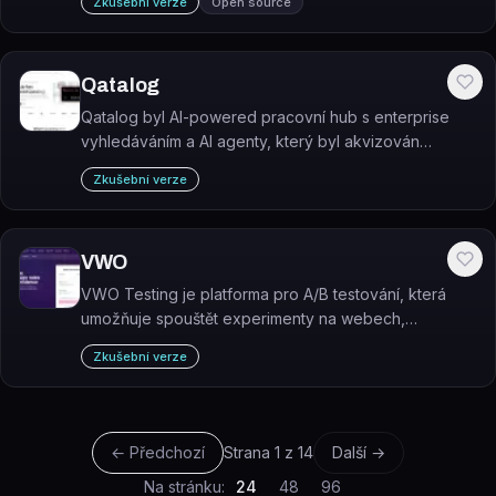
Zkušební verze
Open source
stránky.
Qatalog
Qatalog byl AI-powered pracovní hub s enterprise
vyhledáváním a AI agenty, který byl akvizován
platformou ClickUp.
Zkušební verze
VWO
VWO Testing je platforma pro A/B testování, která
umožňuje spouštět experimenty na webech,
mobilních aplikacích i serverové vrstvě za účelem
Zkušební verze
zvýšení konverzního poměru.
← Předchozí
Strana
1
z
14
Další →
Na stránku:
24
48
96