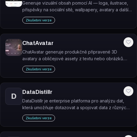
Generuje vizuální obsah pomocí AI — loga, ilustrace,
příspěvky na sociální sítě, wallpapery, avatary a další
grafické formáty.
Zkušební verze
ChatAvatar
ChatAvatar generuje produkčně připravené 3D
avatary a obličejové assety z textu nebo obrázků.
Výstupy jsou určeny pro hry, VR, sociální platformy a
Zkušební verze
virtuální produkci.
DataDistillr
D
DataDistillr je enterprise platforma pro analýzu dat,
která umožňuje dotazovat a spojovat data z různých
zdrojů pomocí standardního SQL bez nutnosti ETL
Zkušební verze
procesů.