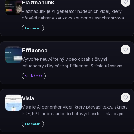
Plazmapunk
Plazmapunk je AI generátor hudebních videí, který
převádí nahraný zvukový soubor na synchronizované
video. Stačí nahrát skladbu, zvolit vizuální styl a
Freemium
nástroj video vygeneruje automaticky.
Effluence
Vytvořte neuvěřitelný video obsah s živými
influencery díky nástroji Effluence! S tímto úžasným AI
nástrojem můžete vytvářet videa, která vypadají jako
50 $ / měs
skuteční influenceři.
Visla
Visla je AI generátor videí, který převádí texty, skripty,
PDF, PPT nebo audio do hotových videí s hlasovým
komentářem a stock záběry.
Freemium