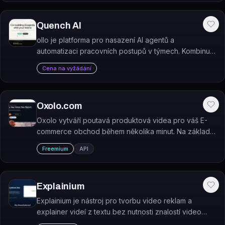
Quench AI
ollo je platforma pro nasazení AI agentů a
automatizaci pracovních postupů v týmech. Kombinuje
znalostní základnu organizace s AI asistenty
Cena na vyžádání
přístupnými přímo v existujících systémech.
Oxolo.com
Oxolo vytváří poutavá produktová videa pro váš E-
commerce obchod během několika minut. Na základě
informací o URL vašeho produktu generuje jejich
Freemium
API
technologie umělé inteligence produktová videa,
která…
Explainium
Explainium je nástroj pro tvorbu video reklam a
explainer videí z textu bez nutnosti znalostí video
editace.