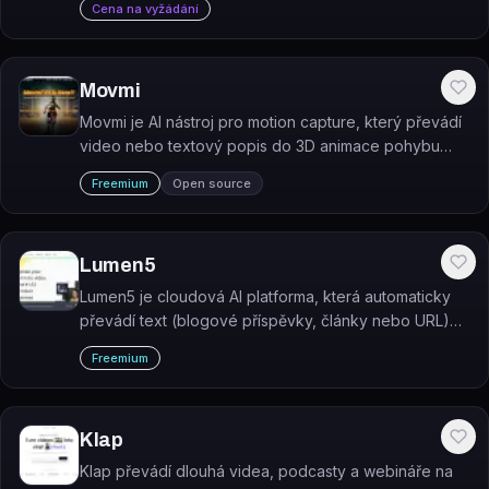
Cena na vyžádání
Movmi
Movmi je AI nástroj pro motion capture, který převádí
video nebo textový popis do 3D animace pohybu
bez nutnosti fyzického hardwarového obleku.
Freemium
Open source
Lumen5
Lumen5 je cloudová AI platforma, která automaticky
převádí text (blogové příspěvky, články nebo URL)
do hotových marketingových videí.
Freemium
Klap
Klap převádí dlouhá videa, podcasty a webináře na