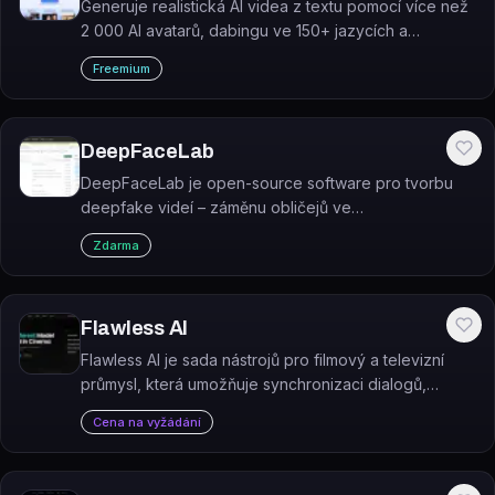
Generuje realistická AI videa z textu pomocí více než
2 000 AI avatarů, dabingu ve 150+ jazycích a
hotových šablon.
Freemium
DeepFaceLab
DeepFaceLab je open-source software pro tvorbu
deepfake videí – záměnu obličejů ve
videozáznamech pomocí hlubokého učení.
Zdarma
Flawless AI
Flawless AI je sada nástrojů pro filmový a televizní
průmysl, která umožňuje synchronizaci dialogů,
vizuální dabing a lokalizaci pomocí umělé inteligence.
Cena na vyžádání