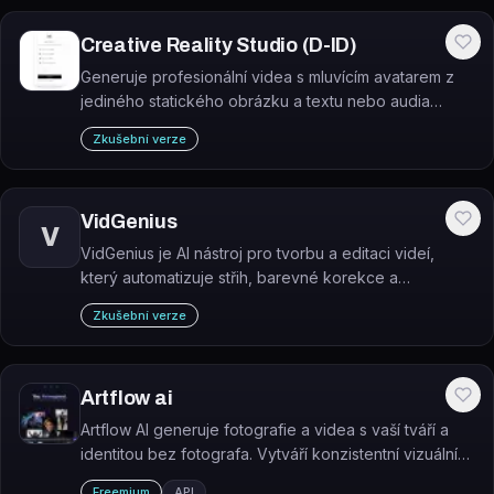
Creative Reality Studio (D-ID)
Generuje profesionální videa s mluvícím avatarem z
jediného statického obrázku a textu nebo audia
pomocí AI.
Zkušební verze
VidGenius
V
VidGenius je AI nástroj pro tvorbu a editaci videí,
který automatizuje střih, barevné korekce a
doporučování efektů bez nutnosti pokročilých
Zkušební verze
editačních dovedností.
Artflow ai
Artflow AI generuje fotografie a videa s vaší tváří a
identitou bez fotografa. Vytváří konzistentní vizuální
obsah pro osobní značku, sociální sítě a marketing.
Freemium
API