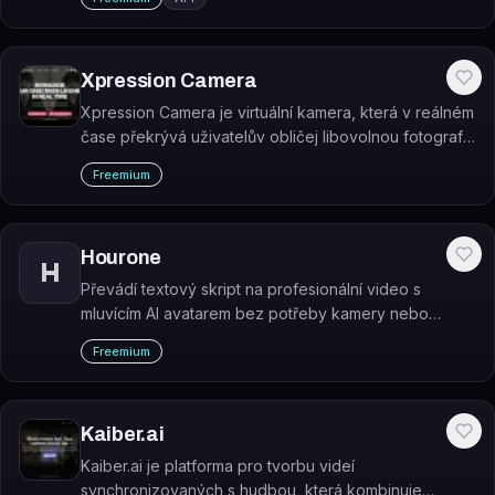
Xpression Camera
Xpression Camera je virtuální kamera, která v reálném
čase překrývá uživatelův obličej libovolnou fotografií
nebo avatarem během videohovorů a živých
Freemium
přenosů.
Hourone
H
Převádí textový skript na profesionální video s
mluvícím AI avatarem bez potřeby kamery nebo
studia.
Freemium
Kaiber.ai
Kaiber.ai je platforma pro tvorbu videí
synchronizovaných s hudbou, která kombinuje