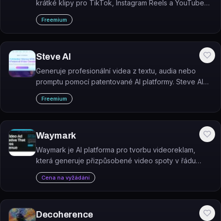
krátké klipy pro TikTok, Instagram Reels a YouTube
Shorts pomocí AI.
Freemium
Steve AI
Generuje profesionální videa z textu, audia nebo
promptu pomocí patentované AI platformy. Steve AI
podporuje živá, animovaná i generativní AI videa bez
Freemium
nutnosti střihových dovedností.
Waymark
Waymark je AI platforma pro tvorbu videoreklam,
která generuje přizpůsobené video spoty v řádu
minut.
Cena na vyžádání
Decoherence