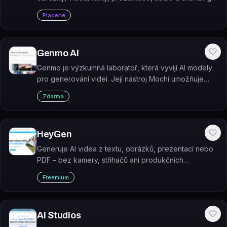
materiály z jednoho místa.
Placené
Genmo AI
Genmo je výzkumná laboratoř, která vyvíjí AI modely
pro generování videí. Její nástroj Mochi umožňuje
vytvářet vysoce kvalitní videa z textových popisů.
Zdarma
HeyGen
Generuje AI videa z textu, obrázků, prezentací nebo
PDF – bez kamery, střihačů ani produkčních
dovedností. HeyGen je platforma pro tvorbu videí s
Freemium
realistickými avatary a automatickým dabováním do
175+ jazyků.
AI Studios