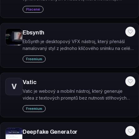
generování vizuálů, beat sync a editaci v jednom
Placené
prostředí.
Ebsynth
EbSynth je desktopový VFX nástroj, který přenáší
namalovaný styl z jednoho klíčového snímku na celé
video pomocí syntézy textur.
Freemium
Vatic
V
Vatic je webový a mobilní nástroj, který generuje
videa z textových promptů bez nutnosti střihových
dovedností nebo specializovaného softwaru.
Freemium
Deepfake Generator