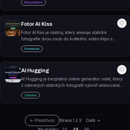
Neuvedeno
Fotor AI Kiss
Fotor AI Kiss je nástroj, který animuje statické
fotografie dvou osob do krátkého video klipu s
polibkem.
Freemium
AI Hugging
AI Hugging je bezplatný online generátor videí, který
z nahraných statických fotografií vytvoří animované
video dvou objímajících se lidí.
Zdarma
← Předchozí
Strana
1
z
3
Další →
Na stránku:
24
48
96