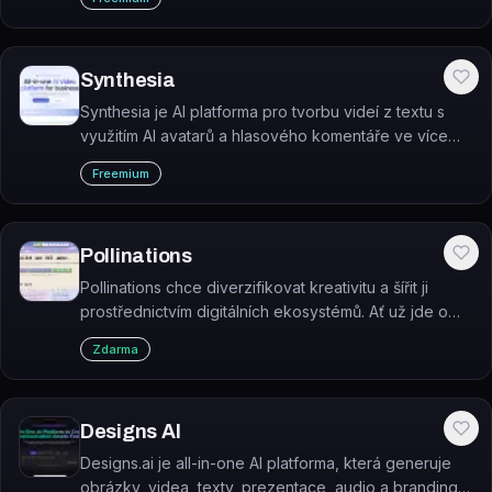
Synthesia
Synthesia je AI platforma pro tvorbu videí z textu s
využitím AI avatarů a hlasového komentáře ve více
než 160 jazycích.
Freemium
Pollinations
Pollinations chce diverzifikovat kreativitu a šířit ji
prostřednictvím digitálních ekosystémů. Ať už jde o
obraz, video nebo zvuk, zveme lidi, aby si pomocí
Zdarma
umělé inteligence představovali nové…
Designs AI
Designs.ai je all-in-one AI platforma, která generuje
obrázky, videa, texty, prezentace, audio a branding