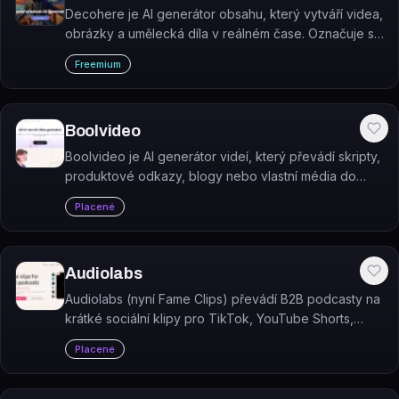
Decohere je AI generátor obsahu, který vytváří videa,
obrázky a umělecká díla v reálném čase. Označuje se
za nejrychlejší AI generátor na světě.
Freemium
Boolvideo
Boolvideo je AI generátor videí, který převádí skripty,
produktové odkazy, blogy nebo vlastní média do
hotových videí.
Placené
Audiolabs
Audiolabs (nyní Fame Clips) převádí B2B podcasty na
krátké sociální klipy pro TikTok, YouTube Shorts,
LinkedIn a další platformy.
Placené