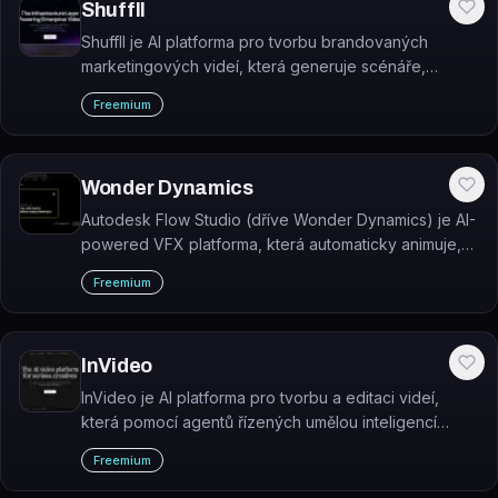
Shuffll
Shuffll je AI platforma pro tvorbu brandovaných
marketingových videí, která generuje scénáře,
navrhuje šablony a automatizuje střih přímo v
Freemium
prohlížeči.
Wonder Dynamics
Autodesk Flow Studio (dříve Wonder Dynamics) je AI-
powered VFX platforma, která automaticky animuje,
osvětluje a kompozituje CG postavy do live-action
Freemium
záběrů z běžného kamerového záznamu.
InVideo
InVideo je AI platforma pro tvorbu a editaci videí,
která pomocí agentů řízených umělou inteligencí
generuje videa z textových pokynů nebo nahraných
Freemium
podkladů.