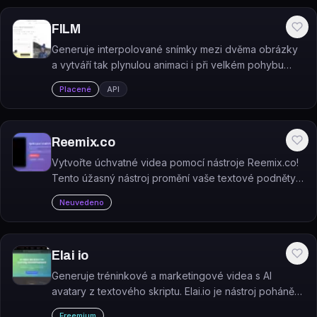
FILM
Generuje interpolované snímky mezi dvěma obrázky
a vytváří tak plynulou animaci i při velkém pohybu
scény.
Placené
API
Reemix.co
Vytvořte úchvatné videa pomocí nástroje Reemix.co!
Tento úžasný nástroj promění vaše textové podněty v
poutavá videa. A to vše zcela zdarma!
Neuvedeno
Elai io
Generuje tréninkové a marketingové videa s AI
avatary z textového skriptu. Elai.io je nástroj pohánění
Panopto, zaměřený na tvorbu vzdělávacích videí bez
Freemium