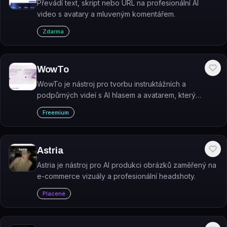
Převádí text, skript nebo URL na profesionální AI
video s avatary a mluveným komentářem.
Zdarma
WowTo
WowTo je nástroj pro tvorbu instruktážních a
podpůrných videí s AI hlasem a avatarem, který
umožňuje vybudovat videovou znalostní bázi.
Freemium
Astria
Astria je nástroj pro AI produkci obrázků zaměřený na
e-commerce vizuály a profesionální headshoty.
Placené