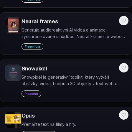
nutnosti kamery nebo herců.
Neural frames
Generuje audioreaktivní AI videa a animace
synchronizované s hudbou. Neural Frames je webový
nástroj zaměřený na tvorbu hudebních videoklipů
Freemium
pomocí umělé inteligence.
Snowpixel
Snowpixel je generativní toolkit, který vytváří
obrázky, videa, hudbu a 3D objekty z textového
popisu nebo obrázků.
Placené
Opus
Přeměňte text na filmy a hry.