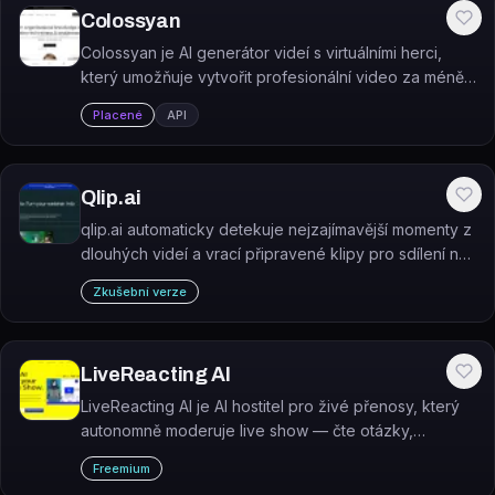
Colossyan
Colossyan je AI generátor videí s virtuálními herci,
který umožňuje vytvořit profesionální video za méně
než 5 minut bez natáčení.
Placené
API
Qlip.ai
qlip.ai automaticky detekuje nejzajímavější momenty z
dlouhých videí a vrací připravené klipy pro sdílení na
sociálních sítích.
Zkušební verze
LiveReacting AI
LiveReacting AI je AI hostitel pro živé přenosy, který
autonomně moderuje live show — čte otázky,
oznamuje výsledky a interaguje s diváky v reálném
Freemium
čase.