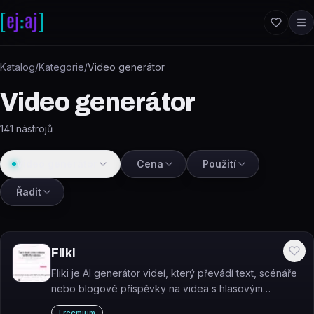
Přeskočit na obsah
Katalog
/
Kategorie
/
Video generátor
Video generátor
141
nástrojů
Video generátor
Cena
Použití
Řadit
Fliki
Fliki je AI generátor videí, který převádí text, scénáře
nebo blogové příspěvky na videa s hlasovým
komentářem.
Freemium