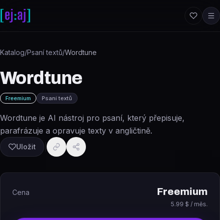
Přeskočit na obsah
Katalog
/
Psaní textů
/
Wordtune
Wordtune
Freemium
Psaní textů
Wordtune je AI nástroj pro psaní, který přepisuje,
parafrázuje a opravuje texty v angličtině.
Uložit
Freemium
Cena
5.99 $ / měs.