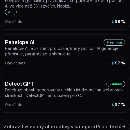
Kontroluje gramatiku, pravopis a interpunkci v textech pomocí
AI ve více než 30 jazycích. Nabízí...
API
Otevřít detail
98
%
Penelope AI
Freemium
Penelope AI je asistent pro psaní, který pomocí AI generuje,
přepisuje, parafrázuje a shrnuje te...
Otevřít detail
97
%
Detect GPT
Zdarma
Detekuje obsah generovaný umělou inteligencí na webových
stránkách. DetectGPT je rozšíření pro C...
Otevřít detail
97
%
Zobrazit všechny alternativy v kategorii
Psaní textů