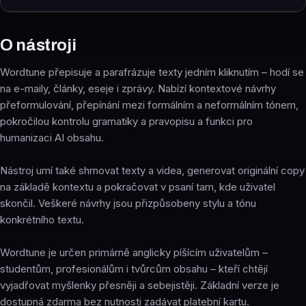
O nástroji
Wordtune přepisuje a parafrázuje texty jedním kliknutím – hodí se
na e-maily, články, eseje i zprávy. Nabízí kontextové návrhy
přeformulování, přepínání mezi formálním a neformálním tónem,
pokročilou kontrolu gramatiky a pravopisu a funkci pro
humanizaci AI obsahu.
Nástroj umí také shrnovat texty a videa, generovat originální copy
na základě kontextu a pokračovat v psaní tam, kde uživatel
skončil. Veškeré návrhy jsou přizpůsobeny stylu a tónu
konkrétního textu.
Wordtune je určen primárně anglicky píšícím uživatelům –
studentům, profesionálům i tvůrcům obsahu – kteří chtějí
vyjadřovat myšlenky přesněji a sebejistěji. Základní verze je
dostupná zdarma bez nutnosti zadávat platební kartu.