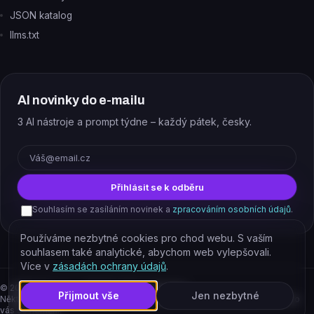
JSON katalog
llms.txt
AI novinky do e-mailu
3 AI nástroje a prompt týdne – každý pátek, česky.
E-mail
Přihlásit se k odběru
Souhlasím se zasíláním novinek a
zpracováním osobních údajů
.
Používáme nezbytné cookies pro chod webu. S vaším
souhlasem také analytické, abychom web vylepšovali.
Více v
zásadách ochrany údajů
.
©
2026
EJAJ s.r.o. – všechna práva vyhrazena.
Přijmout vše
Jen nezbytné
Některé odkazy jsou affiliate. Podporujete tím provoz katalogu, cena pro
vás se nemění.