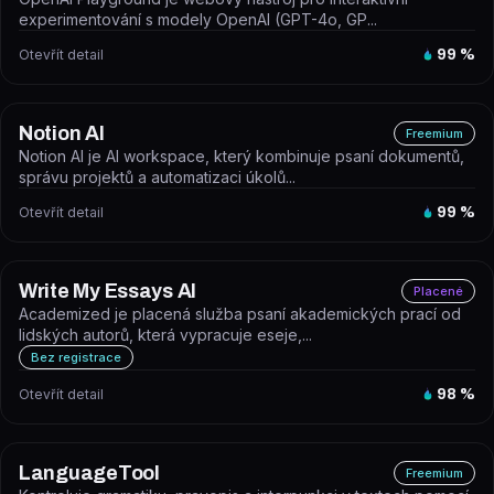
experimentování s modely OpenAI (GPT-4o, GP...
Otevřít detail
99
%
Notion AI
Freemium
Notion AI je AI workspace, který kombinuje psaní dokumentů,
správu projektů a automatizaci úkolů...
Otevřít detail
99
%
Write My Essays AI
Placené
Academized je placená služba psaní akademických prací od
lidských autorů, která vypracuje eseje,...
Bez registrace
Otevřít detail
98
%
LanguageTool
Freemium