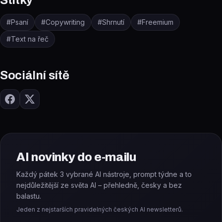
Štítky
#
Psaní
#
Copywriting
#
Shrnutí
#
Freemium
#
Text na řeč
Sociální sítě
AI novinky do e-mailu
Každý pátek 3 vybrané AI nástroje, prompt týdne a to
nejdůležitější ze světa AI – přehledně, česky a bez
balastu.
Jeden z nejstarších pravidelných českých AI newsletterů.