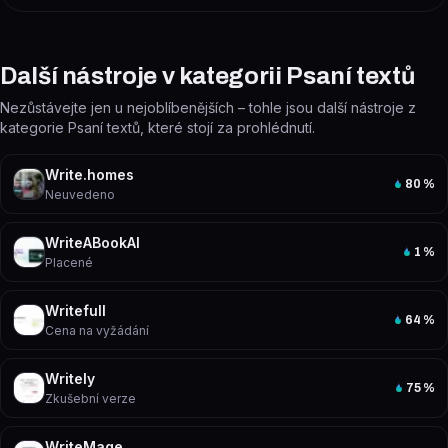
Další nástroje v kategorii Psaní textů
Nezůstávejte jen u nejoblíbenějších – tohle jsou další nástroje z
kategorie Psaní textů, které stojí za prohlédnutí.
Write.homes
80
%
Neuvedeno
WriteABookAI
1
%
Placené
Writefull
64
%
Cena na vyžádání
Writely
75
%
Zkušební verze
WriteMage