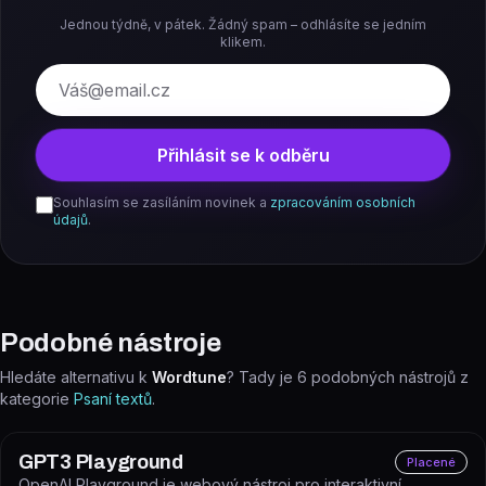
Jednou týdně, v pátek. Žádný spam – odhlásíte se jedním
klikem.
E-mail
Přihlásit se k odběru
Souhlasím se zasíláním novinek a
zpracováním osobních
údajů
.
Podobné nástroje
Hledáte alternativu k
Wordtune
? Tady je
6
podobných nástrojů z
kategorie
Psaní textů
.
GPT3 Playground
Placené
OpenAI Playground je webový nástroj pro interaktivní