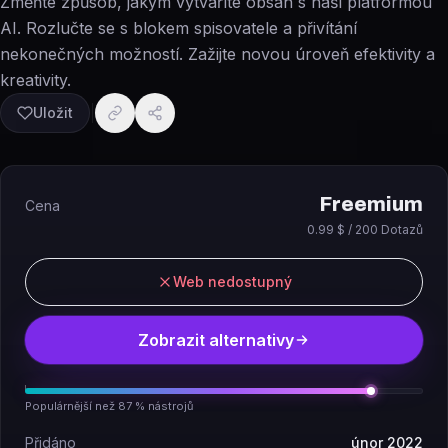
Změňte způsob, jakým vytváříte obsah s naší platformou
AI. Rozlučte se s blokem spisovatele a přivítání
nekonečných možností. Zažijte novou úroveň efektivity a
kreativity.
Uložit
Freemium
Cena
0.99 $ / 200 Dotazů
Web nedostupný
Zobrazit alternativy
Populárnější než 87 % nástrojů
Přidáno
únor 2022