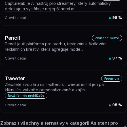
Capturelab je AI nástroj pro streamery, který automaticky
detekuje a vystřihuje nejlepší herní m...
Otevřít detail
98
%
Pencil
Zkušební verze
Pencil je AI platforma pro tvorbu, testování a škálování
reklamních kreativ, která agreguje mode...
Otevřít detail
97
%
Tweeter
Freemium
Zlepšete svou hru na Twitteru s Tweeterem! S jen pár
kliknutími vytvořte personalizované a zajím...
Rozšíření do prohlížeče
Otevřít detail
95
%
Zobrazit všechny alternativy v kategorii
Asistent pro