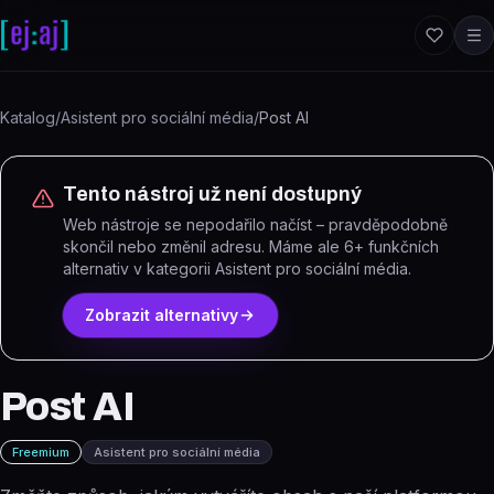
Přeskočit na obsah
Katalog
/
Asistent pro sociální média
/
Post AI
Tento nástroj už není dostupný
Web nástroje se nepodařilo načíst – pravděpodobně
skončil nebo změnil adresu.
Máme ale
6
+ funkčních
alternativ
v kategorii Asistent pro sociální média
.
Zobrazit alternativy
Post AI
Freemium
Asistent pro sociální média