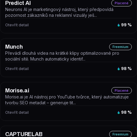
Predict AI
Placené
Neurons AI je marketingový nástroj, který předpovídá
pozornost zákazníků na reklamní vizuály ješ...
Otevřít detail
99
%
Munch
Freemium
Převádí dlouhá videa na krátké klipy optimalizované pro
sociální sítě. Munch automaticky identif...
Otevřít detail
98
%
Morise.ai
Placené
Morise.ai je AI nástroj pro YouTube tvůrce, který automatizuje
tvorbu SEO metadat – generuje tit...
Otevřít detail
98
%
CAPTURELAB
Freemium